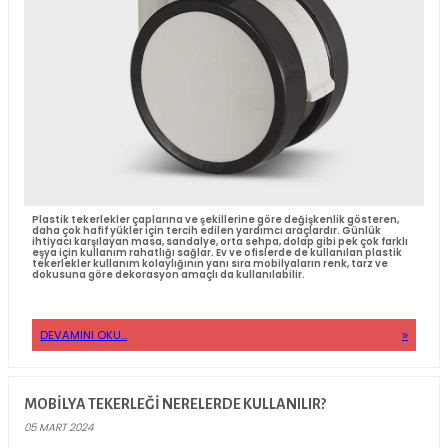
Döküm üzeri poliüretan yedek tekerlek, çeşitli endüstriyel ve ticari
uygulamalarda kullanılır. Oldukça dayanıklı ve yüksek performansl
modelleridir. Genellikle fabrika ekipmanları, el arabaları, taşıma ar
tekerlekli sandalyeler ve diğer taşıma araçları için oldukça ideal 
sahiptir. Döküm üzeri poliüretan yedek teker birçok avantajı bulu
Bu tekerlerin en önemli özelliklerinden biri dayanıklı olmalarıdır. 
malzeme, aşınma ve yıpranmaya karşı oldukça dayanıklıdır. Bu s
tekerlerin uzun sürekli kullanım için uygun olmasını sağlar.
DEVAMINI OKU...