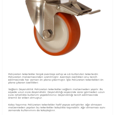
Günümüzün endüstriyel ve ticari alanlarında, ağır yüklerin güven
verimli bir şekilde taşınması büyük bir önem arz etmektedir. Bu ih
karşılamak üzere geliştirilen tablalı çiftli tekerlekler, yüksek taşım
ve stabilite sağlayarak çeşitli sektörlerde vazgeçilmez bir bileşen 
gelmiştir.
Tablalı Çiftli Tekerlek Nedir?
Tablalı çiftli tekerlek
, iki tekerleğin yan yana yerleştirilip bir tabla 
monte edildiği özel bir tekerlek sistemidir. Çift tekerlekli tasarım
geniş bir alana dağıtılmasını sağlayarak taşıma kapasitesini artırı