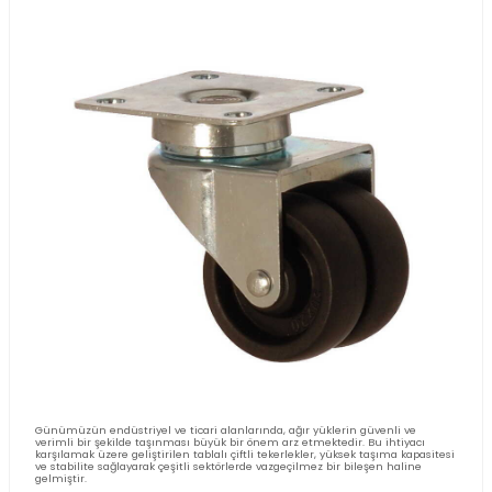
Poliüretan Yedek Tekerlek Nerede Kullanılır?
Poliüretan yedek tekerlekler, birçok sektörde dayanıklılık ve çok yön
sunarak yaygın bir kullanım alanına sahiptir. Poliüretan, esnek ya
yüksek aşınma direnci sayesinde zorlu koşullara karşı dayanıklıdır 
üretiminde ideal bir malzeme olarak öne çıkar. Bu tekerlek modell
endüstriyel ve ev içi kullanımlarda dayanıklılığı ve etkinliğiyle id
sunar.
Poliüretan Yedek Tekerlek Nedir?
Poliüretan yedek tekerlek
, poliüretan malzemeden üretilmiş, yük
dayanıklılık ve sessiz çalışma kabiliyetiyle bilinen tekerlek çeşitleri
tekerlekler, zemin üzerinde aşınma yaratmadan ve yüksek esnekl
sağlayarak hareket eder. Poliüretan malzeme, hem yumuşak hem
yüzeylerde sorunsuz bir şekilde çalışabilen özelliklere sahiptir. B
poliüretan yedek tekerlekler, çeşitli sektörlerde yaygın olarak kullan
geniş bir kullanım yelpazesine sahiptir.