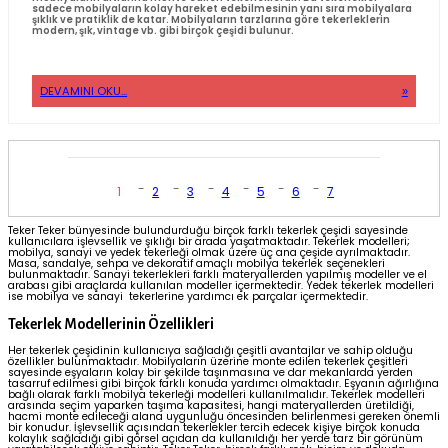
Tekerlekler, hayatımızın her alanında karşımıza çıkmaktadır. Bas
hayati önem taşıyan parçalardır. Mobilyalardan elektronik aletlere,
arabalardan endüstriyel ekipmanlara kadar her şey tekerlekler sa
hareket eder. Ekonomik kauçuk tekerlek, çeşitli uygulamalarda kul
uygun fiyatlı olmalarıyla dikkat çeken dayanıklı tekerlek modellerid
Genellikle hafif yükler için tercih edilirler ve standart kullanım i
Bu tekerlekler; sabit ve döner olmak üzere çeşitli tiplerde bulunabil
kauçuk teker, düz yüzeyde hareket etmek için oldukça idealdir. Gen
depo ekipmanları ve taşıma araçlarında kullanılmaktadır. Dayanıkl
ile birlikte uzun süre kullanıma uygundur. Döner kauçuk teker gen
manevra kabiliyeti gerektiren ürünlerdir. Özellikle dar alanlarda
gerektiren işlerde kullanılır.
DEVAMINI OKU...