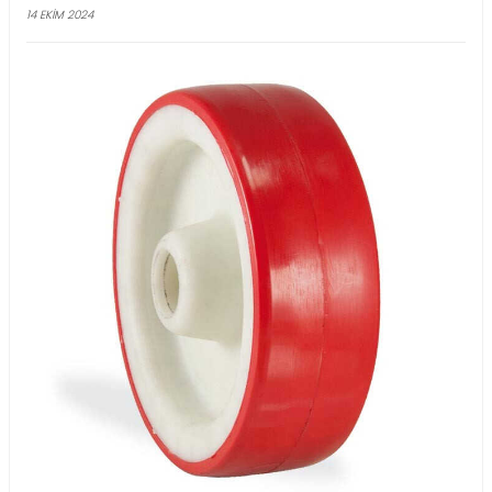
Transpalet Tekerleği Nasıl Değiştirilir?
Transpaletler, ağır yüklerin taşınmasında vazgeçilmez bir araçtır.
tekerleği, bu araçların verimli ve güvenli bir şekilde çalışmasını 
önemli bileşenlerden biridir. Zamanla tekerleklerde oluşan aşınm
performans kaybına ve güvenlik risklerine yol açabilir. Bu nedenle,
tekerleğinin nasıl değiştirileceğini bilmek, hem işletme maliyetle
düşürür hem de iş verimliliğini artırır.
Transpalet Tekerleği Nedir? Transpalet tekerleği, transpaletin hare
yük taşıma kapasitesini doğrudan etkileyen bir parçadır. Farklı
malzemelerden üretilen tekerlekler, kullanım alanına ve yük kap
göre seçilir. Örneğin, nemli veya rutubetli ortamlarda su geçirmez
tercih edilirken, düz zeminlerde düz tekerlekler kullanılır. Tekerlek
taşınacak yükün ağırlığına ve zeminin özelliklerine göre yapılmalıd
DEVAMINI OKU...
POLIÜRETAN YEDEK TEKERLEK NEREDE KULLANILI