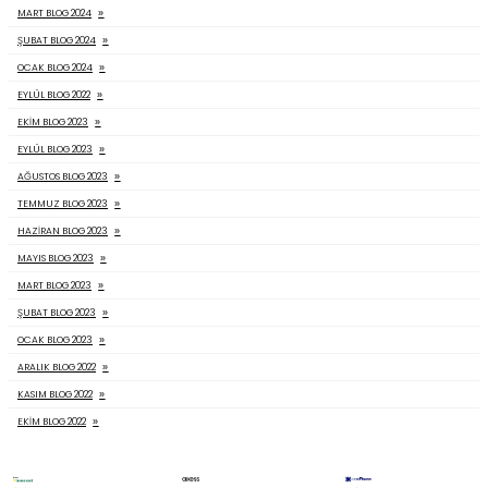
Plastik tekerlekler çaplarına ve şekillerine göre değişkenlik g
daha çok hafif yükler için tercih edilen yardımcı araçlardır. G
ihtiyacı karşılayan masa, sandalye, orta sehpa, dolap gibi pek 
eşya için kullanım rahatlığı sağlar. Ev ve ofislerde de kullanıla
tekerlekler kullanım kolaylığının yanı sıra mobilyaların renk, t
dokusuna göre dekorasyon amaçlı da kullanılabilir.
DEVAMINI OKU...
MOBILYA TEKERLEĞI NERELERDE KULLANILIR?
05 MART 2024