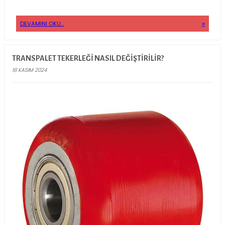
aşınmalara veya hasarlara neden olabilir. Bu nedenle, doğru bir t
değişimi hem sürüş rahatlığınızı iyileştirir hem de güvenliğinizi 
altına alır.
Scooter tekerleği değiştirme sürecine başlamadan önce, ihtiyacını
uygun boyut ve malzemede bir tekerlek seçimi yapmanız önemlidi
scooterınızın performansını en üst düzeyde tutabilir, frenleme ka
manevra kolaylığına kadar pek çok avantaj elde edebilirsiniz. Aşağ
adım scooter tekerleği değiştirme rehberini bulabilir, böylece siz 
veya hasarlı scooter tekerleği ile ilgili sorunu hızlıca çözebilirsiniz.
DEVAMINI OKU...
TRANSPALET TEKERLEĞI NASIL DEĞIŞTIRILIR?
18 KASIM 2024