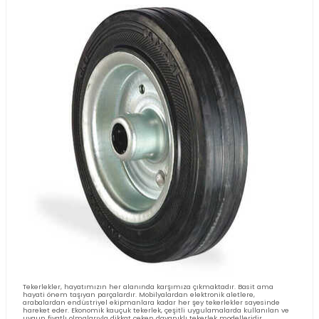
Rulmanlı döküm tekerlekler günümüzde yaygın bir kullanım ala
sahiptir. Rulmanlı döküm tekerlekler kolay bir kullanıma sahiptir.
yapıları sayesinde ağır işlerde kullanılabilir. Rulmanlı döküm teker
avantajlı hale getiren birçok özelliği vardır. Yapımında kullanıla
sayesinde oldukça dayanıklı ve sağlamdır. Döküm malzemesi say
süre kullanım yapabilirsiniz.
Rulman sistemi sayesinde tekerleklerin dönme performansını iyile
Tekerlek bu sayede daha verimli çalışır. Tekerlekler çalışırken yüks
çıkarmazlar. Sessiz çalışması kullanıcılar için büyük bir avantajdı
malzemeden yapılan bu tekerlekler son derece dayanıklıdır. Yük 
kapasiteleri buna bağlı olarak fazladır. Uzun süre kullanımlarda d
tekerleklerde herhangi bir aşınma oluşmaz. Rulmanlı Döküm Teke
alanda kullanıma uygundur. Bu özellikleri sayesinde birçok aland
kullanılmak için tercih edilir.
DEVAMINI OKU...