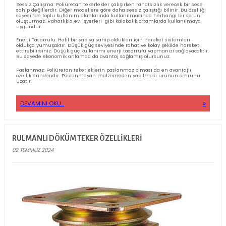
zemine uygulanan basıncı düşürür. Tabla montajı ise tekerlekleri
ekipmana veya mobilyaya sağlam ve güvenli bir şekilde bağlanma
mümkün kılar. Bu tekerlekler genellikle, PP, PVC veya termoplasti
dayanıklı malzemelerden üretilir, bu da uzun ömürlü ve zemin do
kullanım sunar.
DEVAMINI OKU...
PASLANMAZ POLIÜRETAN TEKERLEK ÖZELLIKLERI
02 AĞUSTOS 2024