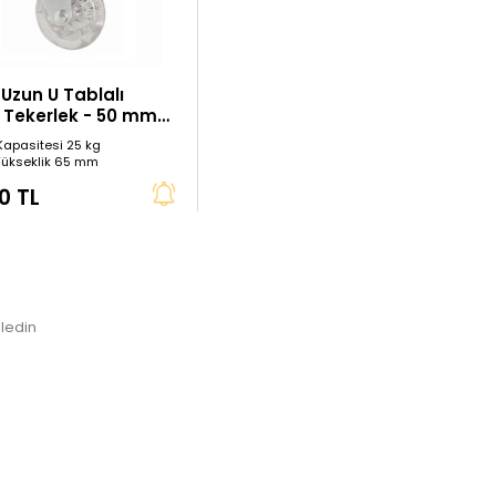
Uzun U Tablalı
f Tekerlek - 50 mm
apasitesi 25 kg
Yükseklik 65 mm
0 TL
ledin