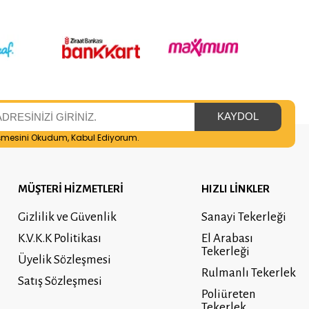
şmesini
Okudum, Kabul Ediyorum.
MÜŞTERİ HİZMETLERİ
HIZLI LİNKLER
Gizlilik ve Güvenlik
Sanayi Tekerleği
K.V.K.K Politikası
El Arabası
Tekerleği
Üyelik Sözleşmesi
Rulmanlı Tekerlek
Satış Sözleşmesi
Poliüreten
Tekerlek