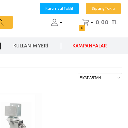
Kurumsal Teklif
Sipariş Takip
0,00
TL
0
KULLANIM YERİ
KAMPANYALAR