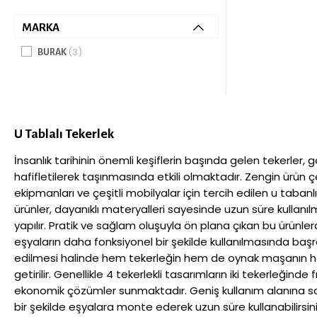
MARKA
(3)
BURAK
U Tablalı Tekerlek
İnsanlık tarihinin önemli keşiflerin başında gelen tekerler,
hafifletilerek taşınmasında etkili olmaktadır. Zengin ürün ç
ekipmanları ve çeşitli mobilyalar için tercih edilen u tabanl
ürünler, dayanıklı materyalleri sayesinde uzun süre kullanı
yapılır. Pratik ve sağlam oluşuyla ön plana çıkan bu ürünle
eşyaların daha fonksiyonel bir şekilde kullanılmasında başro
edilmesi halinde hem tekerleğin hem de oynak maşanın hare
getirilir. Genellikle 4 tekerlekli tasarımların iki tekerleği
ekonomik çözümler sunmaktadır. Geniş kullanım alanına sah
bir şekilde eşyalara monte ederek uzun süre kullanabilirsini