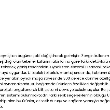
 geçmişten bugüne şekil değiştirerek gelmiştir. Zengin kullanım
eşitliliği olan tekerler kullanım alanlarına göre farklı detayla
ı tekerlek, geniş tasarımlıdır. Oynak fren sistemi, u tabanlı tek
lmaya uygundur. U tablalı tekerlek, montaj sırasında, tablanın 
rde yer alan oynak maşa sayesinde 360 derece dönme özelliğine 
l oynamaktadır. Bu bağlamda ürünlerin özellikleri değişebilir. 
keti engellenerek kilit sistemi devreye sokulmuş olur. Bu şek
nde fren sistemi bulunmaktadır. Farklı renk seçeneklerinin olduğu
ip olan bu ürünler, estetik duruşu ve sağlam yapısıyla beğen
z.