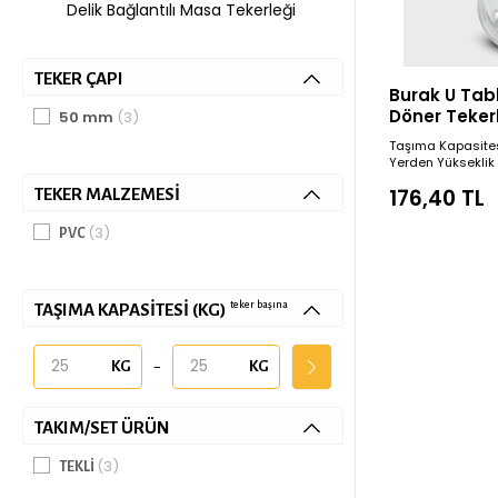
Delik Bağlantılı Masa Tekerleği
TEKER ÇAPI
Burak U Tabl
Döner Teker
50 mm
(3)
Çap
Taşıma Kapasites
Yerden Yüksekli
176,40 TL
TEKER MALZEMESI
(3)
PVC
teker başına
TAŞIMA KAPASITESI (KG)
-
TAKIM/SET ÜRÜN
(3)
TEKLI