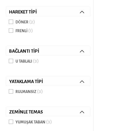
HAREKET TIPI
(2)
DÖNER
(1)
FRENLI
BAĞLANTI TIPI
(3)
U TABLALI
YATAKLAMA TIPI
(3)
RULMANSIZ
ZEMINLE TEMAS
(3)
YUMUŞAK TABAN