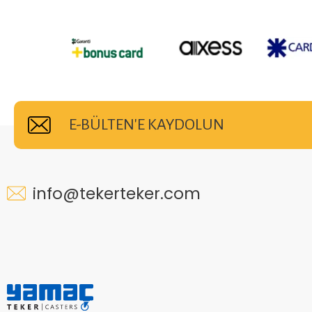
E-BÜLTEN'E KAYDOLUN
info@tekerteker.com