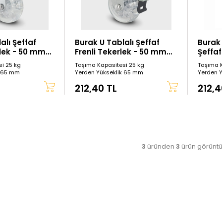
alı Şeffaf
Burak U Tablalı Şeffaf
Burak 
lek - 50 mm
Frenli Tekerlek - 50 mm
Şeffa
Çap
Çap
i 25 kg
Taşıma Kapasitesi 25 kg
Taşıma K
k 65 mm
Yerden Yükseklik 65 mm
Yerden 
212,40 TL
212,4
3
üründen
3
ürün görüntü