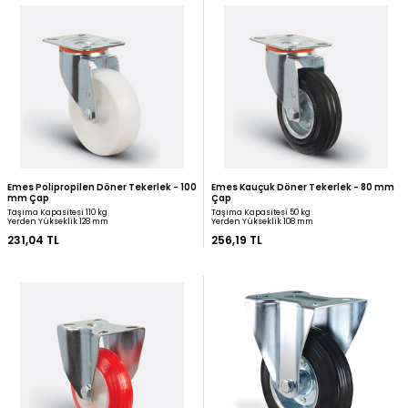
Emes Poliüretan Sabit Tekerlek - 80
Zet Polipropilen Döner 
mm Çap
mm Çap (Ağır Tip)
Taşıma Kapasitesi 125 kg
Taşıma Kapasitesi 100 kg
Yerden Yükseklik 108 mm
Yerden Yükseklik 84 mm
213,75 TL
216,00 TL