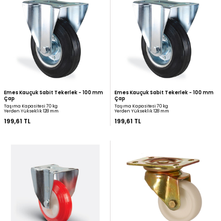
Kama Polipropilen Sabit Tekerlek - 100
Kama Ağır Tip Poliüreta
mm Çap
Tekerlek - 55 mm Çap
Taşıma Kapasitesi 110 kg
Yerden Yükseklik 128 mm
190,83 TL
197,12 TL