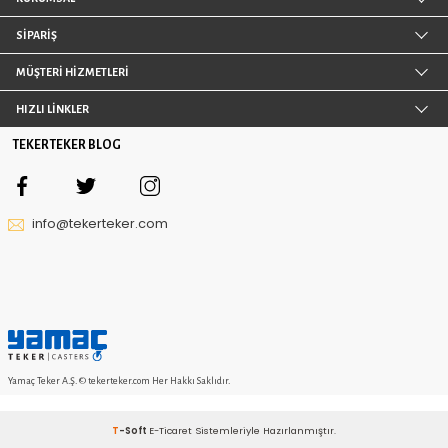
Yerden Yükseklik 128 mm
Yerden Yükseklik 154 mm
262,48 TL
268,76 TL
142
üründen
20
ürün görüntüledin
DAHA FAZLA ÜRÜN
PALET TEKERLEĞI
Geniş ürün çeşitliliğine sahip olan tekerlekler, pek ç
daha işlevsel hale gelmesi için kullanılmaktadır. P
günümüzde tadilattan geçirilerek evde dekoratif eşya
şeklinde değerlendirilmektedir. Ürünlerin tadilatı sırası
hareket ettirilmesi için tekerlerden faydalanılmaktadır. Zen
arasından paletin yapısına uygun teker seçimi yapılma
sehpalar ve koltuklar için güvenli halde uzun süre ku
tanıyan bu tekerler, yerden yüksekte dengede tutmakta