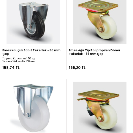
Kama Ağır Tip Polipropilen Sabit
Zet Polipropilen Sabit T
Tekerlek - 55 mm Çap
mm Çap (Ağır Tip)
Taşıma Kapasitesi 100 kg
Yerden Yükseklik 84 mm
135,61 TL
142,12 TL
Emes Kauçuk Sabit Tekerlek - 80 mm
Emes Ağır Tip Polipropi