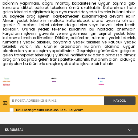
kullanıcılara kolaylık sağlayan tekerler, insan gücünün ye
durumlarda ağır malzemelerin kolaylıkla taşınmasına y
Tekerler ile araçlar çok daha işlevsel bir hale getirileb
seçeneklerinin yedek olanları da vardır. Herhangi birinin
halinde bu yedek tekerlek kullanılabilir. Küçük ancak b
işlevsel olan yedek tekerler, kullanılan aracın çok dah
olmasında katkı sağlar. Kimi zaman insan gücünün yet
ağırlıkta malzemelerin taşınması gerekir. Bu gibi d
gücünü hafifletmek ve zarar görmeden eşyaları taşımak
araçlardan faydalanılır. Çeşitli boyutlarda ve özellik
ürünlerin geniş kullanım alanları vardır.
El arabası 
arabalarında, havalı tekerlek çeşitli yük arabalarında kul
koşullarda kullanılan yedek tekerlerin ömrü oldukça uzu
bakımın yapılması, doğru montaj, kapasitesine uygun
konulara dikkat edilerek tekerlerin ömrü uzatılabilir. Ku
gelen tekerleri değiştirmek için aynı modelde yedek tekerler 
Bu sayede araç işlevini kaybetmeden kullanılmaya d
Alınan yedek tekerlerin mutlaka kullanılacak alana 
gerekir. El arabası tekeri alırken dolgu teker veya haval
edilebilir. Orijinal yedek tekerlek kullanımı bu nokta
Parçaların işlevini güvenle yerine getirmesi için orijin
kullanımı tercih edilmelidir. Döküm, poliüretan, rulmanlı y
rulmansız yedek tekerlek, polyamid yedek tekerlek ve
tekerlek vardır. Bu ürünler arasından kullanım a
olanlardan yana seçim yapabilirsiniz. Geçmişten günüm
gelen transpalet tekerleği, iş yükünü hafifletmek adına