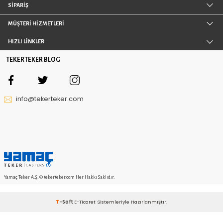
araçların başında gelen transpalette kullanılır. Kullanım
geniş olan bu ürünlerle araçlar çok daha işlevsel bir hal al
KVKK sözleşmesini
Okudum, Kabul Ediyorum.
KURUMSAL
SİPARİŞ
MÜŞTERİ HİZMETLERİ
HIZLI LİNKLER