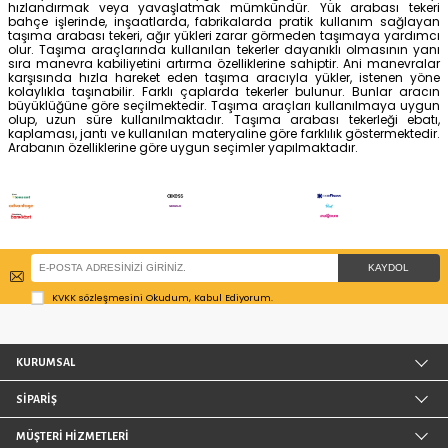
Kama Rulmanlı Poliüretan Sabit
Emes Rulmanlı Poliüret
Tekerlek - 100 mm Çap
Tekerlek - 150 mm Çap
Taşıma Kapasitesi 200 kg
Yerden Yükseklik 140 mm
887,73 TL
995,23 TL
Emes Döküm Poliüretan Sabit Tekerlek
Kama Rulmanlı Poliami
- 80 mm Çap
Tekerlek - 125 mm Çap
Taşıma Kapasitesi 500 kg