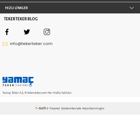
Yerden Yükseklik 171 mm
1.018,19 TL
1.047,10 TL
155
üründen
20
ürün görüntüledin
DAHA FAZLA ÜRÜN
TAŞIMA ARABASI TEKERLEĞI
Birden fazla eşyanın aynı anda hafif bir şekilde taşınm
taşıma arabası tekerleri sayesinde farklı zeminlerde
uygundur. Çeşitli taşıma arabası gibi ürünlerde tercih 
arabası tekerleği, engebeli yollarda kullanılmak üzere 
bağlamda tekerler sağlamlığıyla ön plana çıkmaktadır. 
ile taşıması güç olan eşyaların bir yerden farkı bir ye
yardımcı olan taşınma arabası, güçlü tekerleri saye
kabiliyetini artırmaktadır. Uygulanan güç sayes