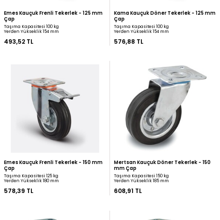
Çap
Çap
Taşıma Kapasitesi 125 kg
Taşıma Kapasitesi 100 kg
Yerden Yükseklik 180 mm
Yerden Yükseklik 154 mm
446,37 TL
477,07 TL
Emes Kauçuk Frenli Tekerlek - 125 mm
Kama Kauçuk Döner Tek
Çap
Çap
Taşıma Kapasitesi 100 kg
Taşıma Kapasitesi 100 kg
Yerden Yükseklik 154 mm
Yerden Yükseklik 154 mm
493,52 TL
576,88 TL