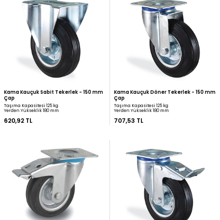
Emes Kauçuk Frenli Tekerlek - 150 mm
Mertsan Kauçuk Döner T
Çap
mm Çap
Taşıma Kapasitesi 125 kg
Taşıma Kapasitesi 150 kg
Yerden Yükseklik 180 mm
Yerden Yükseklik 185 mm
578,39 TL
608,91 TL