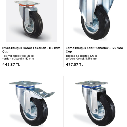
Emes Kauçuk Sabit Tekerlek - 150 mm
Mertsan Kauçuk Sabit Te
Çap
mm Çap
Taşıma Kapasitesi 125 kg
Taşıma Kapasitesi 150 kg
Yerden Yükseklik 180 mm
Yerden Yükseklik 185 mm
381,93 TL
410,08 TL
Emes Kauçuk Döner Tekerlek - 150 mm
Kama Kauçuk Sabit Tek