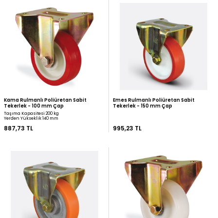
Mertsan Kauçuk Frenli Tekerlek - 150
Kama Kauçuk Frenli Tek
mm Çap
Çap
Taşıma Kapasitesi 150 kg
Taşıma Kapasitesi 100 kg
Yerden Yükseklik 185 mm
Yerden Yükseklik 154 mm
708,32 TL
716,34 TL