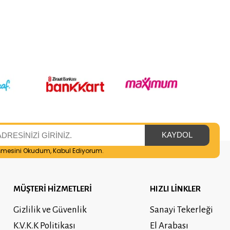
şmesini
Okudum, Kabul Ediyorum.
MÜŞTERİ HİZMETLERİ
HIZLI LİNKLER
Gizlilik ve Güvenlik
Sanayi Tekerleği
K.V.K.K Politikası
El Arabası