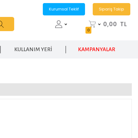
Kurumsal Teklif
Sipariş Takip
0,00
TL
0
KULLANIM YERİ
KAMPANYALAR