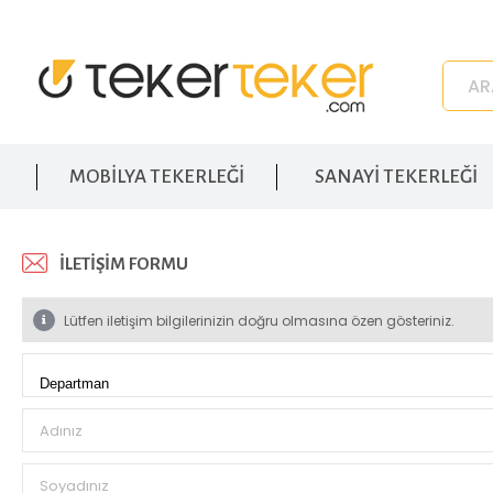
MOBİLYA TEKERLEĞİ
SANAYİ TEKERLEĞİ
İLETIŞIM FORMU
Lütfen iletişim bilgilerinizin doğru olmasına özen gösteriniz.
Adınız
Soyadınız