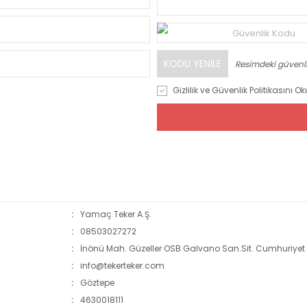
Güvenlik Kodu
KODU YENILE
Resimdeki güvenl
Gizlilik ve Güvenlik Politikasını
Oku
:
Yamaç Teker A.Ş.
:
08503027272
:
İnönü Mah. Güzeller OSB Galvano San.Sit. Cumhuriyet
:
info@tekerteker.com
:
Göztepe
:
4630018111