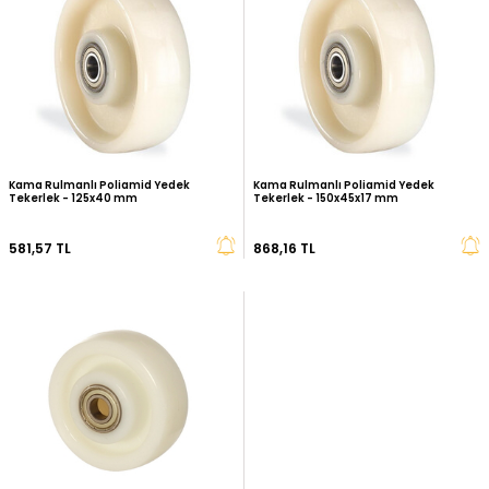
Zet Rulmanlı Poliamid Yedek Tekerlek
Zet Rulmanlı Poliamid 
- 100x35 mm
- 125x40 mm
Taşıma Kapasitesi 350 kg
Taşıma Kapasitesi 450 kg
264,19 TL
368,13 TL
Kama Rulmanlı Poliamid Yedek
Kama Rulmanlı Poliami