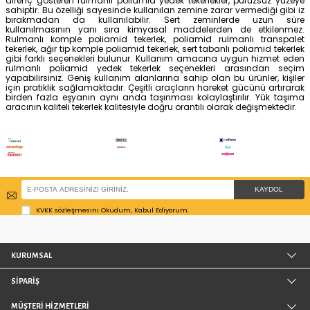
7
üründen
7
ürün görüntüledin
RULMANLI POLIAMID YEDEK TEKERLEK
Endüstri sektöründe yoğun olarak kullanılan poli
yapısıyla ön plana çıkan materyallerdendir. Poliamid, g
alanıyla dikkat çeken sağlam malzeme olarak görü
kullanımında sıklıkla tercih edilen poliamid, uzun süre 
dayanması sayesinde pratiklik sağlamaktadır. Sert ze
dayanıklı olmasının yanı sıra -20°C ile +80°C arası sı
bulunan ortamlarda dahi yapısı bozulmadan kullanıl
tekerlekler, aracın fonksiyonelliğini arttırmaktadır. Rulma
enerji tasarrufu sağlayan ve sürtünme karşısında ortaya
kaybını minimuma indirmekle görevlidir. Rulmanlı po
tekerlek, hem işlevsel hem de dayanıklıdır. Poliamid y
beyaz renkte olduğu için halk arasında kemik tekerl
adlandırılmaktadır. Yoğun kullanım karşısında aşın