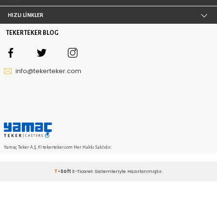
direnç gösteren rulmanlı poliamid yedek tekerlekler, pü
sahiptir. Bu özelliği sayesinde kullanılan zemine zarar ver
bırakmadan da kullanılabilir. Sert zeminlerd
kullanılmasının yanı sıra kimyasal maddelerden de
Rulmanlı komple poliamid tekerlek, poliamid rulmanl
tekerlek, ağır tip komple poliamid tekerlek, sert tabanlı po
gibi farklı seçenekleri bulunur. Kullanım amacına uygu
rulmanlı poliamid yedek tekerlek seçenekleri ara
yapabilirsiniz. Geniş kullanım alanlarına sahip olan bu ür
için pratiklik sağlamaktadır. Çeşitli araçların hareket gü
birden fazla eşyanın aynı anda taşınması kolaylaştırılı
aracının kaliteli tekerlek kalitesiyle doğru orantılı olarak d
KVKK sözleşmesini
Okudum, Kabul Ediyorum.