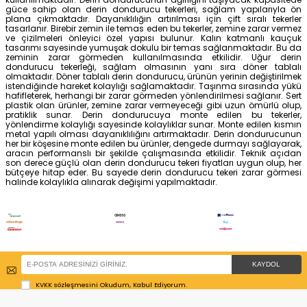
DERIN DONDURUCU TEKERLEĞI
Gıda sektöründe ve evlerde olmazsa olmaz eşyaların 
derin dondurucu tekerleği, soğuk hava deposu olma
yiyeceklerin uzun süre tazeliğini koruması sağlanma
dondurucunun zeminden yükseltilmesi için öz
kullanılmaktadır. Derin dondurucunun ağırlığını taşıyac
güce sahip olan derin dondurucu tekerleri, sağlam y
plana çıkmaktadır. Dayanıklılığın artırılması için çift s
tasarlanır. Birebir zemin ile temas eden bu tekerler, zemin
ve çizilmeleri önleyici özel yapısı bulunur. Kalın ka
tasarımı sayesinde yumuşak dokulu bir temas sağlanma
zeminin zarar görmeden kullanılmasında etkilidir
dondurucu tekerleği, sağlam olmasının yanı sıra d
olmaktadır. Döner tablalı derin dondurucu, ürünün yerinin
istendiğinde hareket kolaylığı sağlamaktadır. Taşınma s
hafifleterek, herhangi bir zarar görmeden yönlendirilmesi 
plastik olan ürünler, zemine zarar vermeyeceği gibi uzu
pratiklik sunar. Derin dondurucuya monte edilen 
yönlendirme kolaylığı sayesinde kolaylıklar sunar. Monte
metal yapılı olması dayanıklılığını artırmaktadır. Deri
her bir köşesine monte edilen bu ürünler, dengede durma
aracın performanslı bir şekilde çalışmasında etkilidir.
son derece güçlü olan derin dondurucu tekeri fiyatları u
bütçeye hitap eder. Bu sayede derin dondurucu tekeri 
halinde kolaylıkla alınarak değişimi yapılmaktadır.