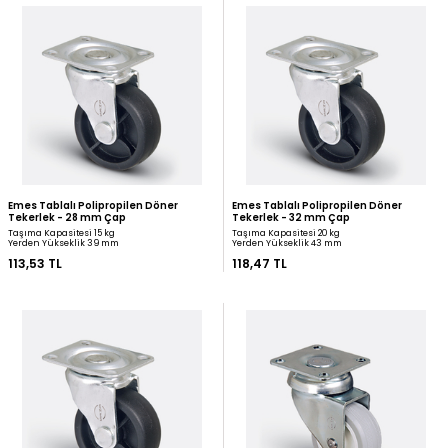
Zet Civatalı TPE Döner Tekerlek - 50
Burak Şeffaf Küçük Tek
mm Çap
Çap
Taşıma Kapasitesi 30 kg
Taşıma Kapasitesi 20 kg
Yerden Yükseklik 71 mm
Yerden Yükseklik 50 mm
106,21 TL
108,00 TL