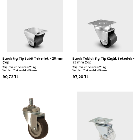
Burak PVC Sabit Tekerlek - 30 mm Çap
Burak Yandan Bağlantılı
- 38 mm Çap
Taşıma Kapasitesi 20 kg
Yerden Yükseklik 30 mm
Taşıma Kapasitesi 20 kg
Yerden Yükseklik 10 mm
64,80 TL
85,68 TL