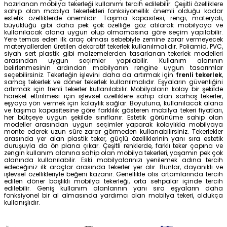
Emes Tablalı Polipropilen Döner
Emes Tablalı Polipropil
Tekerlek - 28 mm Çap
Tekerlek - 32 mm Çap
Taşıma Kapasitesi 15 kg
Taşıma Kapasitesi 20 kg
Yerden Yükseklik 39 mm
Yerden Yükseklik 43 mm
113,53 TL
118,47 TL
Emes Tablalı Polipropilen Döner
Emes Tablalı PVC Döner
Tekerlek - 38 mm Çap
mm Çap
Taşıma Kapasitesi 25 kg
Taşıma Kapasitesi 35 kg