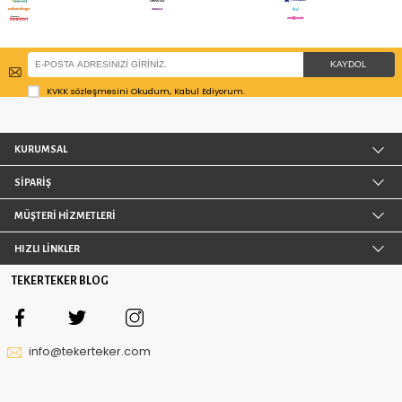
Yerden Yükseklik 49 mm
Yerden Yükseklik 74 mm
122,05 TL
124,03 TL
297
üründen
20
ürün görüntüledin
DAHA FAZLA ÜRÜN
MOBILYA TEKERLEĞI
Ev, ofis, cafe ve buna benzer daha pek çok aland
mobilyaların bazıları tekerlek özelliğine sahiptir. Teker,
taşımaya yeterli gelmediği durumlarda eşyaların
yardımcı olur. Dayanıklı, pratik, estetik görünümlü ve
özelliğe sahip olan mobilya tekerleği, güçlü ve uzun sür
uygundur. Kullanılacak eşyanın ağırlığına göre seçilir. 
olan eşyalar için çelik materyallerin kullanıldığı teke
kullanılabilir. Ağırlığı düşük olan mobilyalar içinse sağlam