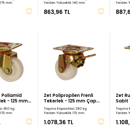
 175 mm
Yerden Yükseklik 140 mm
Yerden 
863,96 TL
887,
ı Poliamid
Zet Polipropilen Frenli
Zet R
lek - 125 mm
Tekerlek - 125 mm Çap
Sabit
(Ağır Tip)
Çap
si 450 kg
Taşıma Kapasitesi 280 kg
Taşıma 
 175 mm
Yerden Yükseklik 175 mm
Yerden 
L
1.078,36 TL
1.108