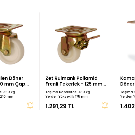
ilen Döner
Zet Rulmanlı Poliamid
Kama 
150 mm Çap
Frenli Tekerlek - 125 mm
Döner
Çap
Çap
si 350 kg
Taşıma Kapasitesi 450 kg
Taşıma 
k 210 mm
Yerden Yükseklik 175 mm
Yerden 
1.291,29 TL
1.402