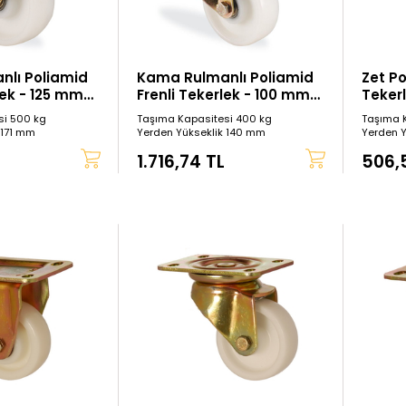
lı Poliamid
Kama Rulmanlı Poliamid
Zet Po
lek - 125 mm
Frenli Tekerlek - 100 mm
Teker
Çap
(Ağır 
si 500 kg
Taşıma Kapasitesi 400 kg
Taşıma 
 171 mm
Yerden Yükseklik 140 mm
Yerden 
L
1.716,74 TL
506,5