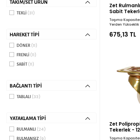
TAKIM/SET ÜRÜN
Zet Rulmanl
Sabit Teker
(31)
TEKLI
Çap
Taşıma Kapasite
Yerden Yüksekli
675,13 TL
HAREKET TIPI
(11)
DÖNER
(11)
FRENLI
(11)
SABIT
BAĞLANTI TIPI
(33)
TABLALI
YATAKLAMA TIPI
Zet Poliprop
(24)
Tekerlek - 
RULMANLI
(Ağır Tip)
(9)
Taşıma Kapasite
RULMANSIZ