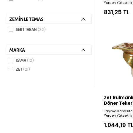
Yerden Yükseklik
831,25 TL
ZEMINLE TEMAS
(32)
SERT TABAN
MARKA
(12)
KAMA
(21)
ZET
Zet Rulmanl
Döner Teker
Çap
Taşıma Kapasite
Yerden Yükseklik
1.044,19 T