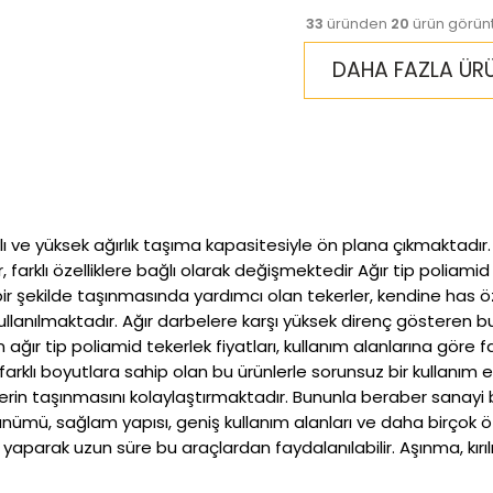
33
üründen
20
ürün görün
DAHA FAZLA ÜR
ıklı ve yüksek ağırlık taşıma kapasitesiyle ön plana çıkmaktad
arklı özelliklere bağlı olarak değişmektedir Ağır tip poliami
r şekilde taşınmasında yardımcı olan tekerler, kendine has özel
 kullanılmaktadır. Ağır darbelere karşı yüksek direnç gösteren b
n ağır tip poliamid tekerlek fiyatları, kullanım alanlarına göre
ve farklı boyutlara sahip olan bu ürünlerle sorunsuz bir kul
erin taşınmasını kolaylaştırmaktadır. Bununla beraber sanayi 
ünümü, sağlam yapısı, geniş kullanım alanları ve daha birçok öz
ını yaparak uzun süre bu araçlardan faydalanılabilir. Aşınma, k