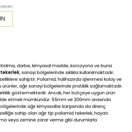
tüledin
ÜN
ır. Kırılma, darbe, kimyasal madde, korozyona ve buna
d
tekerlek
, sanayi bölgelerinde sıklıkla kullanılmaktadır.
liklere sahiptir. Poliamid, halihazırda işlenmesi kolay ve
u ürünler, ağır sanayi bölgelerinde pratiklik sağlamaktadır.
 farklılık göstermektedir. Ancak, her bütçeye uygun ürün
lanım elde etmek mümkündür. 55mm ve 200mm arasında
bölgelerinde ağır kimyasallar karşısında da direnç
elliğe sahip olan ağır tip poliamid tekerlek, hayatı
ırılma veya zemine zarar verme gibi durumlarla