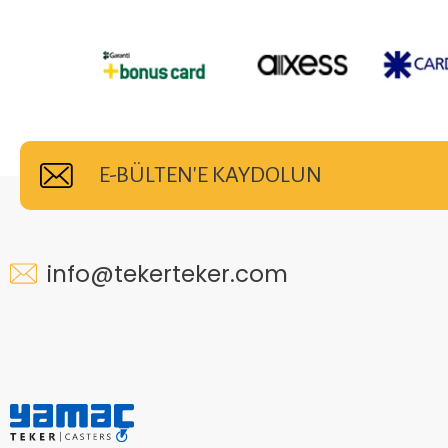
E-BÜLTEN'E KAYDOLUN
info@tekerteker.com