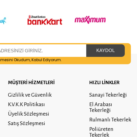
şmesini
Okudum, Kabul Ediyorum.
MÜŞTERİ HİZMETLERİ
HIZLI LİNKLER
Gizlilik ve Güvenlik
Sanayi Tekerleği
K.V.K.K Politikası
El Arabası
Tekerleği
Üyelik Sözleşmesi
Rulmanlı Tekerlek
Satış Sözleşmesi
Poliüreten
Tekerlek