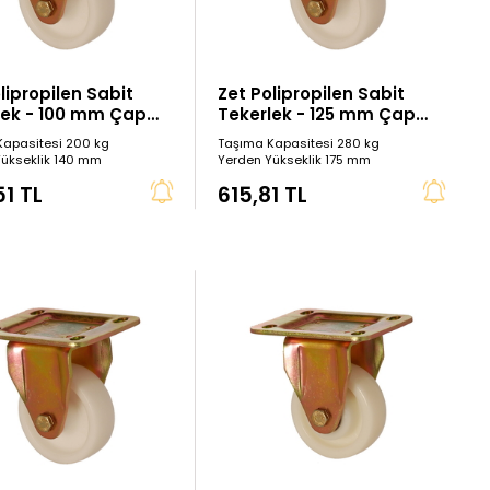
lipropilen Sabit
Zet Polipropilen Sabit
lek - 100 mm Çap
Tekerlek - 125 mm Çap
Tip)
(Ağır Tip)
Kapasitesi 200 kg
Taşıma Kapasitesi 280 kg
Yükseklik 140 mm
Yerden Yükseklik 175 mm
1 TL
615,81 TL