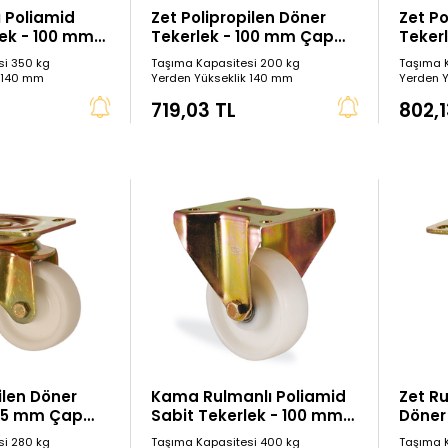
ı Poliamid
Zet Polipropilen Döner
Zet Po
lek - 100 mm
Tekerlek - 100 mm Çap
Teker
(Ağır Tip)
(Ağır 
si 350 kg
Taşıma Kapasitesi 200 kg
Taşıma 
k 140 mm
Yerden Yükseklik 140 mm
Yerden 
719,03 TL
802,1
ilen Döner
Kama Rulmanlı Poliamid
Zet R
125 mm Çap
Sabit Tekerlek - 100 mm
Döner
Çap
Çap
si 280 kg
Taşıma Kapasitesi 400 kg
Taşıma 