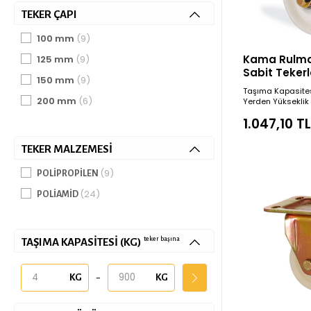
TEKER ÇAPI
100 mm
(9)
Kama Rulman
125 mm
(9)
Sabit Teker
150 mm
(9)
Çap
Taşıma Kapasite
200 mm
(6)
Yerden Yükseklik
1.047,10 T
TEKER MALZEMESI
(9)
POLIPROPILEN
(24)
POLIAMID
teker başına
TAŞIMA KAPASITESI (KG)
-