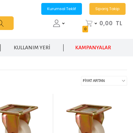
Kurumsal Teklif
Sipariş Takip
0,00
TL
0
KULLANIM YERİ
KAMPANYALAR