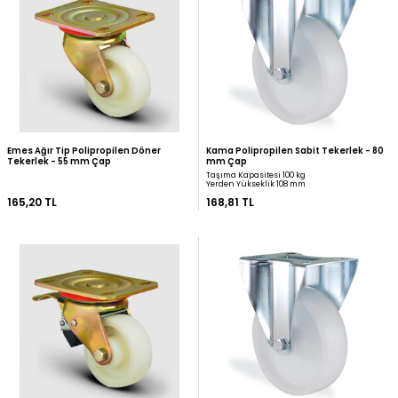
Kama Ağır Tip Polipropilen Sabit
Zet Polipropilen Sabit T
Tekerlek - 55 mm Çap
mm Çap (Ağır Tip)
Taşıma Kapasitesi 100 kg
Yerden Yükseklik 84 mm
135,61 TL
142,12 TL
Emes Ağır Tip Polipropilen Döner
Kama Polipropilen Sabit