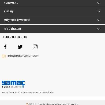
Yerden Yükseklik 107 mm
Yerden Yükseklik 106 mm
376,80 TL
424,99 TL
64
üründen
20
ürün görüntüledin
DAHA FAZLA ÜRÜN
EKONOMIK POLIAMID TEKERLEK
Endüstri alanında sıklıkla kullanılan malzemelerin baş
yer alır. Geniş kullanım alanına sahip olan bu malze
yapısı ve kullanışlı özellikleriyle dikkat çeker. Tekerlek
kullanılmaya uygun olan poliamid, tekerler
sağlamlaştırmaktadır. Tekerler, uygun araçlara monte 
yüklerin taşınmasını kolaylaştırmaktadır. Genellikle bey
poliamid
tekerlek
, estetik duruşu sayesinde pek ço
gözükmektedir. -20°C ile +80°C derece sıcaklık aras