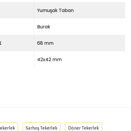
Yumuşak Taban
Burak
68 mm
K
42x42 mm
Tekerlek
Sarhoş Tekerlek
Döner Tekerlek