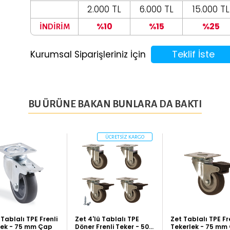
2.000 TL
6.000 TL
15.000 TL
%10
%15
%25
İNDİRİM
Teklif İste
Kurumsal Siparişleriniz İçin
BU ÜRÜNE BAKAN BUNLARA DA BAKTI
ÜCRETSİZ KARGO
ablalı TPE Frenli
Zet 4'lü Tablalı TPE
Zet Tablalı TPE Fr
lek - 75 mm Çap
Döner Frenli Teker - 50
Tekerlek - 75 mm