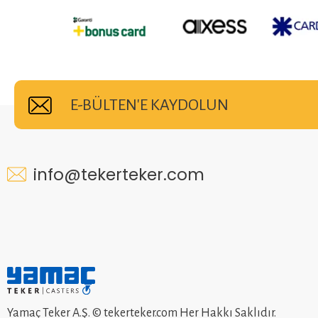
E-BÜLTEN'E KAYDOLUN
info@tekerteker.com
Yamaç Teker A.Ş. © tekerteker.com Her Hakkı Saklıdır.