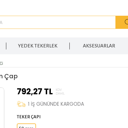
YEDEK TEKERLEK
AKSESUARLAR
ĞI
mm Çap
792,27
TL
KDV
DAHIL
1
İŞ GÜNÜNDE KARGODA
TEKER ÇAPI