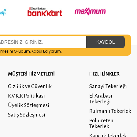
şmesini
Okudum, Kabul Ediyorum.
MÜŞTERİ HİZMETLERİ
HIZLI LİNKLER
Gizlilik ve Güvenlik
Sanayi Tekerleği
K.V.K.K Politikası
El Arabası
Tekerleği
Üyelik Sözleşmesi
Rulmanlı Tekerlek
Satış Sözleşmesi
Poliüreten
Tekerlek
Kauçuk Tekerlek