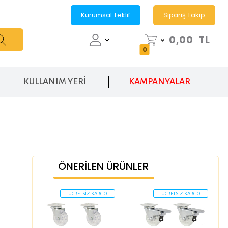
Kurumsal Teklif
Sipariş Takip
0,00
TL
0
KULLANIM YERİ
KAMPANYALAR
ÖNERİLEN ÜRÜNLER
ÜCRETSİZ KARGO
ÜCRETSİZ KARGO