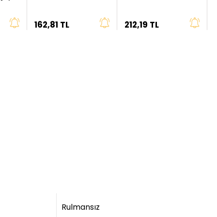
Çap
Çap
162,81 TL
212,19 TL
Rulmansız