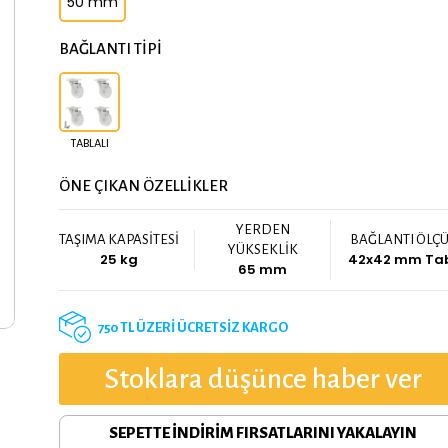
50 mm
BAĞLANTI TİPİ
TABLALI
ÖNE ÇIKAN ÖZELLİKLER
YERDEN
TAŞIMA KAPASİTESİ
BAĞLANTI ÖLÇ
YÜKSEKLİK
25 kg
42x42 mm Ta
65 mm
750 TL ÜZERİ ÜCRETSİZ KARGO
Stoklara düşünce haber ver
SEPETTE İNDİRİM FIRSATLARINI YAKALAYIN