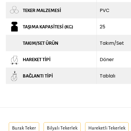
PVC
TEKER MALZEMESI
25
TAŞIMA KAPASITESI (KG)
Takım/Set
TAKIM/SET ÜRÜN
Döner
HAREKET TIPI
Tablalı
BAĞLANTI TIPI
Burak Teker
Bilyalı Tekerlek
Hareketli Tekerlek