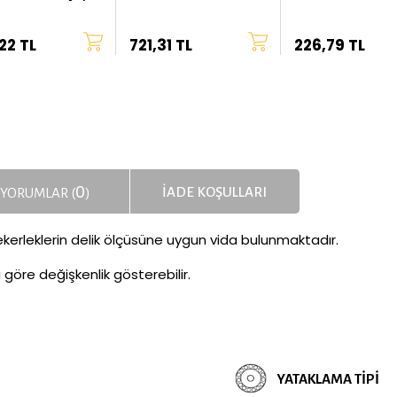
mm Çap
22 TL
721,31 TL
226,79 TL
0
İADE KOŞULLARI
YORUMLAR (
)
kerleklerin delik ölçüsüne uygun vida bulunmaktadır.
a göre değişkenlik gösterebilir.
YATAKLAMA TIPI