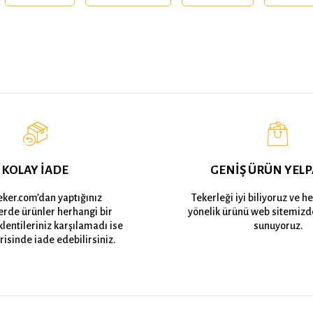
KOLAY İADE
GENİŞ ÜRÜN YELP
eker.com’dan yaptığınız
Tekerleği iyi biliyoruz ve h
lerde ürünler herhangi bir
yönelik ürünü web sitemizd
lentileriniz karşılamadı ise
sunuyoruz.
risinde iade edebilirsiniz.