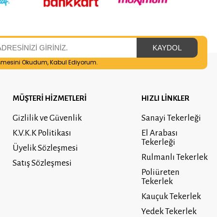
şmesini
Okudum, Kabul Ediyorum.
MÜŞTERİ HİZMETLERİ
HIZLI LİNKLER
Gizlilik ve Güvenlik
Sanayi Tekerleği
K.V.K.K Politikası
El Arabası
Tekerleği
Üyelik Sözleşmesi
Rulmanlı Tekerlek
Satış Sözleşmesi
Poliüreten
Tekerlek
Kauçuk Tekerlek
Yedek Tekerlek