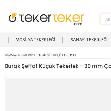
MOBİLYA TEKERLEĞİ
SANAYİ TEKERLEĞİ
ANASAYFA
MOBILYA TEKERLEĞI
KÜÇÜK TEKERLEK
Burak Şeffaf Küçük Tekerlek - 30 mm Ç