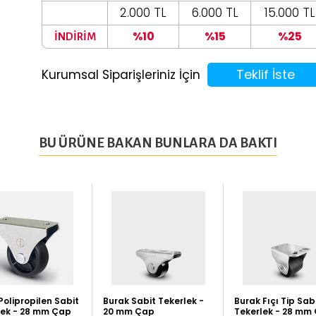
2.000 TL
6.000 TL
15.000 TL
%10
%15
%25
İNDİRİM
Teklif İste
Kurumsal Siparişleriniz İçin
BU ÜRÜNE BAKAN BUNLARA DA BAKTI
olipropilen Sabit
Burak Sabit Tekerlek -
Burak Fıçı Tip Sab
lek - 28 mm Çap
20 mm Çap
Tekerlek - 28 mm