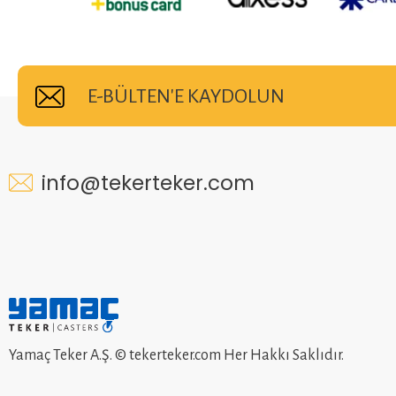
E-BÜLTEN'E KAYDOLUN
info@tekerteker.com
Yamaç Teker A.Ş. © tekerteker.com Her Hakkı Saklıdır.