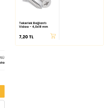
Tekerlek Bağlantı
Vidası - 4,0x18 mm
7,20 TL
ÜSÜ
bla