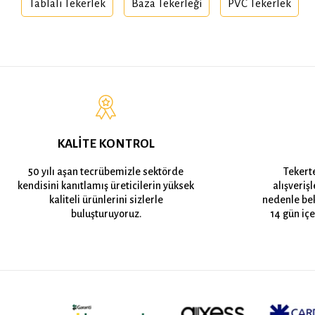
Tablalı Tekerlek
Baza Tekerleği
PVC Tekerlek
KALİTE KONTROL
50 yılı aşan tecrübemizle sektörde
Tekert
kendisini kanıtlamış üreticilerin yüksek
alışveriş
kaliteli ürünlerini sizlerle
nedenle bek
buluşturuyoruz.
14 gün içe