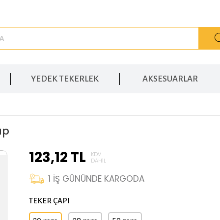
YEDEK TEKERLEK
AKSESUARLAR
ap
123,12
TL
KDV
DAHIL
1
İŞ GÜNÜNDE KARGODA
TEKER ÇAPI