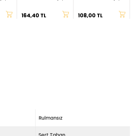
164,40 TL
108,00 TL
Rulmansız
Sert Taban