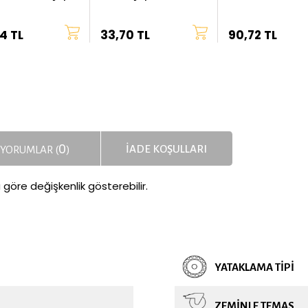
4 TL
33,70 TL
90,72 TL
0
İADE KOŞULLARI
YORUMLAR (
)
a göre değişkenlik gösterebilir.
YATAKLAMA TIPI
ZEMINLE TEMAS