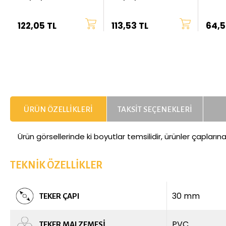
Tekerlek - 38 mm Çap
Tekerlek - 28 mm Çap
122,05 TL
113,53 TL
64,5
ÜRÜN ÖZELLIKLERI
TAKSIT SEÇENEKLERI
Ürün görsellerinde ki boyutlar temsilidir, ürünler çapların
TEKNIK ÖZELLIKLER
30 mm
TEKER ÇAPI
PVC
TEKER MALZEMESI