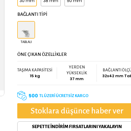
30 mm
38 mm
50 mm
BAĞLANTI TİPİ
TABLALI
ÖNE ÇIKAN ÖZELLİKLER
YERDEN
TAŞIMA KAPASİTESİ
BAĞLANTI ÖLÇ
YÜKSEKLİK
15 kg
32x42 mm Ta
37 mm
500
TL ÜZERİ ÜCRETSİZ KARGO
Stoklara düşünce haber ver
SEPETTE İNDİRİM FIRSATLARINI YAKALAYIN