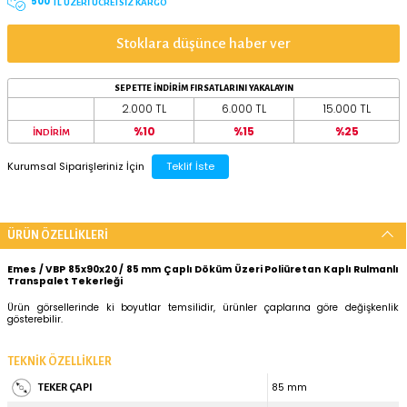
ÖNE ÇIKAN ÖZELLİKLER
TAŞIMA KAPASİTESİ
650 kg
TEKER ÇAPI
85x90x20
70x60x20
82x70x20
85x70x20
500
TL ÜZERİ ÜCRETSİZ KARGO
Stoklara düşünce haber ver
SEPETTE İNDİRİM FIRSATLARINI YAKALAYIN
2.000 TL
6.000 TL
%10
%15
İNDİRİM