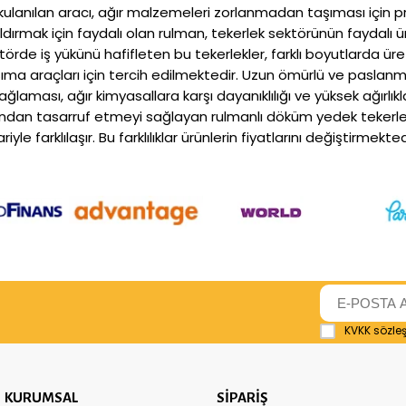
r kulanılan aracı, ağır malzemeleri zorlanmadan taşıması için p
dırmak için faydalı olan rulman, tekerlek sektörünün faydalı ü
örde iş yükünü hafifleten bu tekerlekler, farklı boyutlarda üreti
taşıma araçları için tercih edilmektedir. Uzun ömürlü ve paslan
aması, ağır kimyasallara karşı dayanıklılığı ve yüksek ağırlıkla
ndan tasarruf etmeyi sağlayan rulmanlı döküm yedek tekerlek,
le farklılaşır. Bu farklılıklar ürünlerin fiyatlarını değiştirmekted
KVKK sözle
KURUMSAL
SİPARİŞ