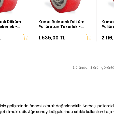
nlı Döküm
Kama Rulmanlı Döküm
Kama 
ekerlek -
Poliüretan Tekerlek -
Poliür
125x40 mm
150x4
L
1.535,00 TL
2.116
3
üründen
3
ürün görüntü
rinin gelişiminde önemli olarak değerlendirilir. Sarhoş, poliami
 getirilmektedir. Ağır sanayi bölgelerinde sıklıkla kullanılan t