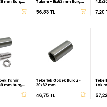
x39 mm Burç,
Takımı - 15x52 mm Burç,
4,0x2
ta, M8 Somun
M10x70 Civata, M10
Somun
56,83 TL
7,20 
bek Tamir
Tekerlek Göbek Burcu -
Teker
x39 mm Burç,
20x62 mm
Takım
ta, M8 Somun
M10x7
46,75 TL
57,22