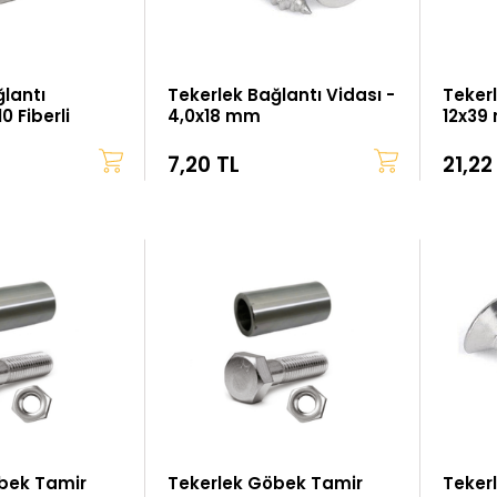
ğlantı
Tekerlek Bağlantı Vidası -
Teker
 Fiberli
4,0x18 mm
12x39
7,20 TL
21,22
bek Tamir
Tekerlek Göbek Tamir
Tekerl