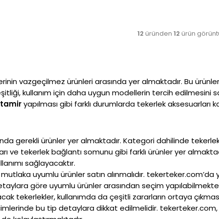
12
üründen
12
ürün görünt
lerinin vazgeçilmez ürünleri arasında yer almaktadır. Bu ürünleri
liği, kullanım için daha uygun modellerin tercih edilmesini sağ
 tamir
yapılması gibi farklı durumlarda tekerlek aksesuarları kat
nda gerekli ürünler yer almaktadır. Kategori dahilinde tekerl
ları ve tekerlek bağlantı somunu gibi farklı ürünler yer almakt
ullanımı sağlayacaktır.
utlaka uyumlu ürünler satın alınmalıdır. tekerteker.com’da yer 
i detaylara göre uyumlu ürünler arasından seçim yapılabilmekt
acak tekerlekler, kullanımda da çeşitli zararların ortaya çıkm
imlerinde bu tip detaylara dikkat edilmelidir. tekerteker.com