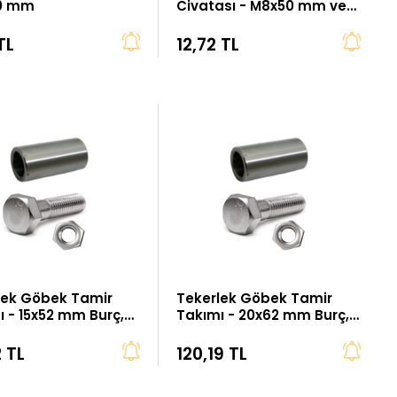
0 mm
Civatası - M8x50 mm ve
Somunu - M8
TL
12,72 TL
lek Göbek Tamir
Tekerlek Göbek Tamir
ı - 15x52 mm Burç,
Takımı - 20x62 mm Burç,
5 Civata, M10 Somun
M12x85 Civata, M12 Somun
 TL
120,19 TL