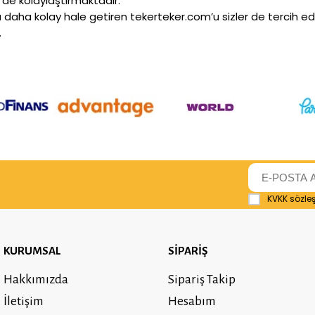
 de kolaylaştırmaktadır.
tı daha kolay hale getiren tekerteker.com’u sizler de tercih ede
.
KVKK sözle
KURUMSAL
SİPARİŞ
Hakkımızda
Sipariş Takip
İletişim
Hesabım