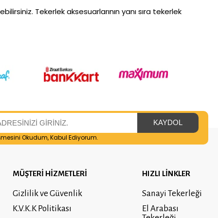
bilirsiniz. Tekerlek aksesuarlarının yanı sıra tekerlek
şmesini
Okudum, Kabul Ediyorum.
MÜŞTERİ HİZMETLERİ
HIZLI LİNKLER
Gizlilik ve Güvenlik
Sanayi Tekerleği
K.V.K.K Politikası
El Arabası
Tekerleği