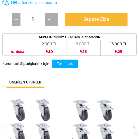
TEKER ÇAPI
75 mm
50 mm
BAĞLANTI TİPİ
TABLALI
500
TL ÜZERİ ÜCRETSİZ KARGO
Sepete Ekle
SEPETTE İNDİRİM FIRSATLARINI YAKALAYIN
2.000 TL
6.000 TL
%10
%15
İNDİRİM