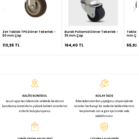
ÜRÜN ÖZELLIKLERI
TAKSIT SEÇENEKLERI
0
YORUMLAR (
)
İADE KOŞULLARI
BU ÜRÜNE BAKAN BUNLARA DA BAKTI