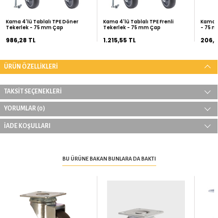
Kurumsal Siparişleriniz İçin
Teklif İste
ÖNERİLEN ÜRÜNLER
Kama 4'lü Tablalı TPE Döner
Kama 4'lü Tablalı TPE Frenli
Tekerlek - 75 mm Çap
Tekerlek - 75 mm Çap
986,28 TL
1.215,55 TL