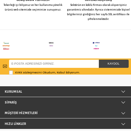
Zet Tablalı TPE Döner Tekerlek -
Burak Poliamid Döner Teker
50 mm Çap
35 mm Çap
113,35 TL
164,40 TL
KALİTE KONTROL
KOLAY İA
50 yılı aşan tecrübemizle sektörde kendisini
Tekerteker.com’dan yaptığın
kanıtlamış üreticilerin yüksek kaliteli ürünlerini
ürünler herhangi bir nedenl
sizlerle buluşturuyoruz.
karşılamadı ise 14 gün i