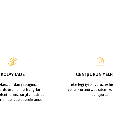
KOLAY İADE
GENİŞ ÜRÜN YELP
eker.com’dan yaptığınız
Tekerleği iyi biliyoruz ve h
lerde ürünler herhangi bir
yönelik ürünü web sitemizd
lentileriniz karşılamadı ise
sunuyoruz.
risinde iade edebilirsiniz.