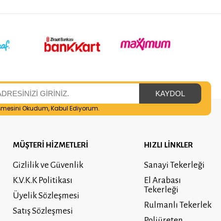
şmesini
Okudum, Kabul Ediyorum.
MÜŞTERİ HİZMETLERİ
HIZLI LİNKLER
Gizlilik ve Güvenlik
Sanayi Tekerleği
K.V.K.K Politikası
El Arabası
Tekerleği
Üyelik Sözleşmesi
Rulmanlı Tekerlek
Satış Sözleşmesi
Poliüreten