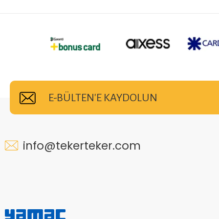
E-BÜLTEN'E KAYDOLUN
info@tekerteker.com