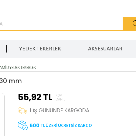
YEDEK TEKERLEK
AKSESUARLAR
AMID YEDEK TEKERLEK
0x30 mm
55,92
TL
KDV
DAHIL
1
İŞ GÜNÜNDE KARGODA
500
TL ÜZERİ ÜCRETSİZ KARGO