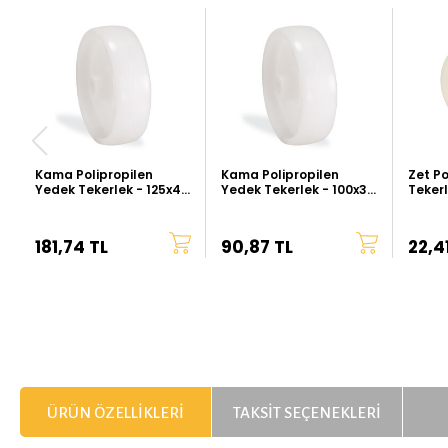
Kama Polipropilen
Kama Polipropilen
Zet Po
Yedek Tekerlek - 125x40
Yedek Tekerlek - 100x35
Teker
mm
mm
181,74 TL
90,87 TL
22,4
ÜRÜN ÖZELLIKLERI
TAKSIT SEÇENEKLERI