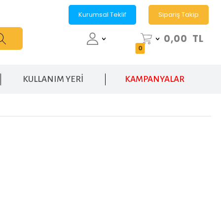
Kurumsal Teklif
Sipariş Takip
0,00
TL
0
KULLANIM YERİ
KAMPANYALAR