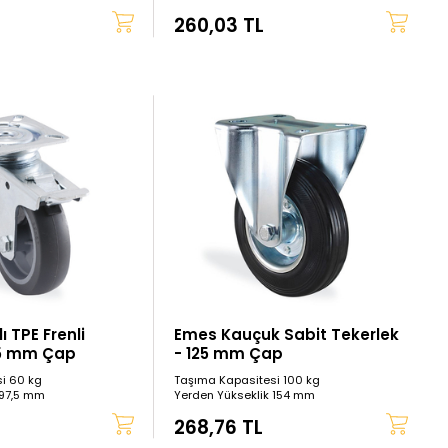
260,03 TL
 TPE Frenli
Emes Kauçuk Sabit Tekerlek
75 mm Çap
- 125 mm Çap
i 60 kg
Taşıma Kapasitesi 100 kg
 97,5 mm
Yerden Yükseklik 154 mm
268,76 TL