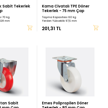
 Sabit Tekerlek
Kama Civatalı TPE Döner
ap
Tekerlek - 75 mm Çap
i 70 kg
Taşıma Kapasitesi 60 kg
 128 mm
Yerden Yükseklik 97,5 mm
201,31 TL
etan Sabit
Emes Polipropilen Döner
80 mm Çap
Tekerlek - 80 mm Çap