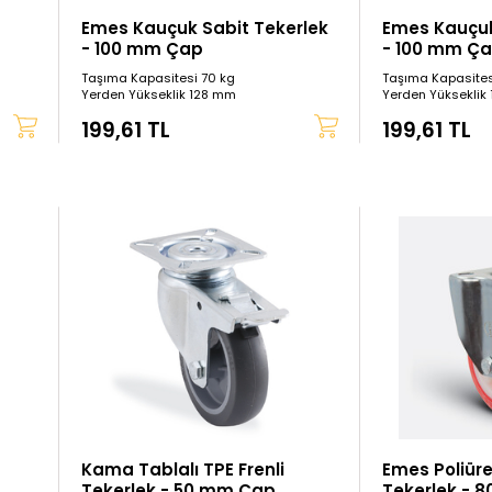
Emes Kauçuk Sabit Tekerlek
Emes Kauçuk
- 100 mm Çap
- 100 mm Ç
Taşıma Kapasitesi 70 kg
Taşıma Kapasites
Yerden Yükseklik 128 mm
Yerden Yükseklik
199,61 TL
199,61 TL
Kama Tablalı TPE Frenli
Emes Poliür
Tekerlek - 50 mm Çap
Tekerlek - 