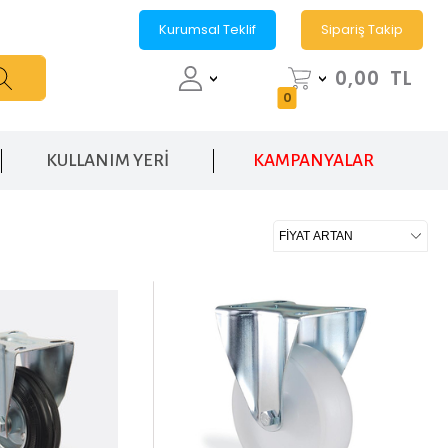
Kurumsal Teklif
Sipariş Takip
0,00
TL
0
KULLANIM YERİ
KAMPANYALAR