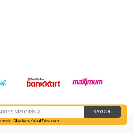
şmesini
Okudum, Kabul Ediyorum.