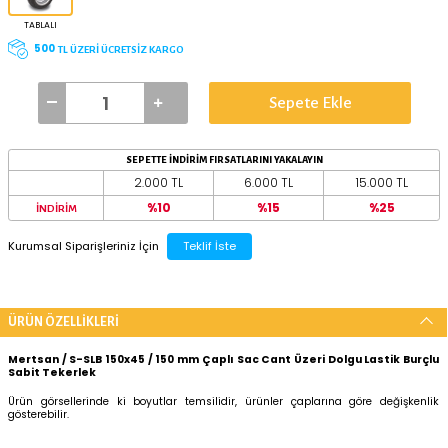
TAŞIMA KAPASİTESİ
YERDEN YÜKSEKLİK
150 kg
185 mm
TEKER ÇAPI
150 mm
200 mm
BAĞLANTI TİPİ
TABLALI
500
TL ÜZERİ ÜCRETSİZ KARGO
Sepete Ekle
SEPETTE İNDİRİM FIRSATLARINI YAKALAYIN