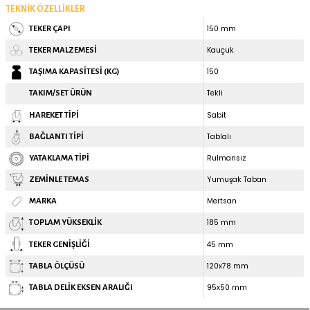
2.000 TL
6.000 TL
%10
%15
İNDİRİM
Kurumsal Siparişleriniz İçin
Teklif İste
ÜRÜN ÖZELLIKLERI
Mertsan / S-SLB 150x45 / 150 mm Çaplı Sac Cant Üzeri Dolgu
Sabit Tekerlek
Ürün görsellerinde ki boyutlar temsilidir, ürünler çaplarına g
gösterebilir.
TEKNIK ÖZELLIKLER
150 mm
TEKER ÇAPI
Kauçuk
TEKER MALZEMESI