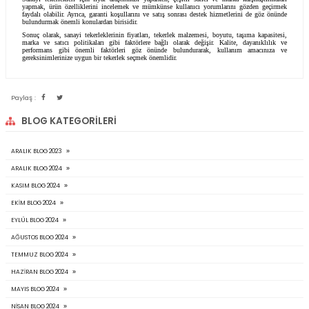
satışı olmaktadır.
Fiyatlar, genellikle tekerlek başına birim fiyat üzerinden belirlenir ve toplam
alınacak adet ve kullanım amaçlarına bağlı olarak da hesaplamaları yapılma
tekerleklerini satan birçok tedarikçi ve üretici bulunmaktadır.Fiyatlar, tedarikçiler
göre de değişkenlik gösterebilir. Farklı markaların ve satıcıların politikaları, re
piyasa koşulları, fiyatların belirlenmesinde etkili olabilir.
Ayrıca, toplu alımlar veya özel anlaşmalar gibi faktörler de fiyatlarda ind
tekliflerin sunulmasına neden olabilen detaylardan
bir tanesidir.
Sanayi tekerlekleri için fiyatları belirlerken, sadece fiyatın ne kadar olduğ
yerine kalite, dayanıklılık ve performans gibi faktörleri de dikkate almak ön
fiyatlı bir tekerlek, uzun vadeli kullanımınızda sık sık arıza yapabilir vey
kapasitesine sahip olabilir. Bu nedenle, kullanım amacınıza ve gereksinimleri
denge kurmak ve buna göre tekerlekler bulmak önemlidir.
Sanayi tekerlekleri için fiyat araştırması yaparken, çeşitli satıcı ve marka ka
yapmak, ürün özelliklerini incelemek ve mümkünse kullanıcı yorumlarını gö
faydalı olabilir. Ayrıca, garanti koşullarını ve satış sonrası destek hizmetlerin
bulundurmak önemli konulardan birisidir.
Sonuç olarak, sanayi tekerleklerinin fiyatları, tekerlek malzemesi, boyutu, taş
marka ve satıcı politikaları gibi faktörlere bağlı olarak değişir. Kalite, d
performans gibi önemli faktörleri göz önünde bulundurarak, kullanım 
gereksinimlerinize uygun bir tekerlek seçmek önemlidir.