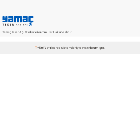
KASIM BLOG 2022
EKIM BLOG 2022
KVKK sözleşmesini
Okudum, Kabul Ediyorum.
KURUMSAL
SİPARİŞ
MÜŞTERİ HİZMETLERİ