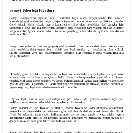
tekerlekleri en önemli özelliklerinden olan, dayanıklılığı, yüksek taşıma kapasi
zeminlerde kolay hareket etme yeteneği ile bilinir.
Sanayi tekerlekleri, çeşitli tiplerde üretimi bulunmaktadır ve farklı malzeme
yapılmaktadır. En yaygın olarak kullanılan malzemeler arasında poliüretan, k
çelik ve dökme demir bulunmaktadır. Bu malzemelerin seçimi ile kullanım amac
yükün ağırlığına ve çalışma ortamının gereksinimlerine bağlı olarak değişiklik
yapılmaktadır.
Sanayi tekerleği
genellikle iki ana kategoriye ayrılmaktadır: Bunlardan
tekerleklerdir. Bir diğeri ise sabit tekerleklerdir. Döner tekerlekler, 360 derece
ile kolay hareket imkanı sağlarken, sabit tekerlekler sadece ileri-geri hareket
yönlendirebilme özelliği yoktur. Uygun tekerlek tipini seçmek bu konuda ç
Kullanılacak olan ekipmanın taşıma gereksinimlerine ve zemin koşullarına bağlıd
Sanayi Tekerleği Fiyatları
Sanayi tekerleklerinin fiyatları, çeşitli faktörlere bağlı olarak değişmektedir
arasında
tekerlek
malzemesi, boyutu, taşıma kapasitesi, marka ve satıcının politik
Genel olarak, daha yüksek taşıma kapasitesine sahip olan tekerlekler, öze
tasarlanmış
veya özel malzemelerden üretilmiş olan tekerlekler daha yüksek bir 
sahip olabilir. Ayrıca, marka itibarı, kalite ve garanti gibi faktörler de fiyatlard
neden olabilir.
Sanayi tekerleklerinin fiyat aralığı geniş olabilmektedir. Basit ve standart döne
sabit tekerlekler daha uygun fiyatlı olabilirken, özel amaçlar için tasarlanmı
taşıma kapasiteli veya özel malzemelerden üretilmiş olan tekerlekler daha yük