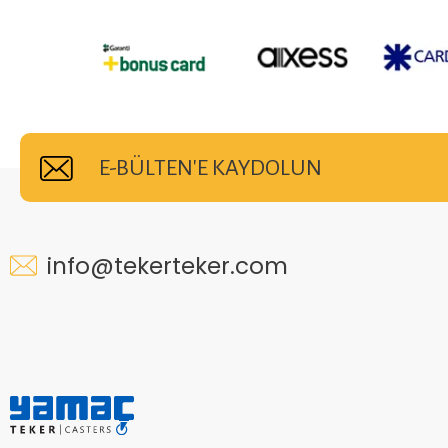
E-BÜLTEN'E KAYDOLUN
info@tekerteker.com