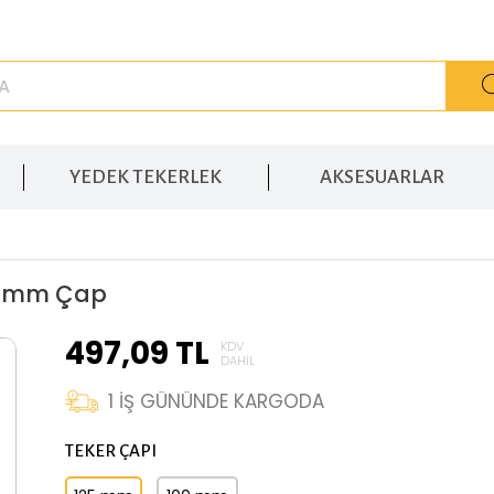
YEDEK TEKERLEK
AKSESUARLAR
125 mm Çap
497,09
TL
KDV
DAHIL
1
İŞ GÜNÜNDE KARGODA
TEKER ÇAPI