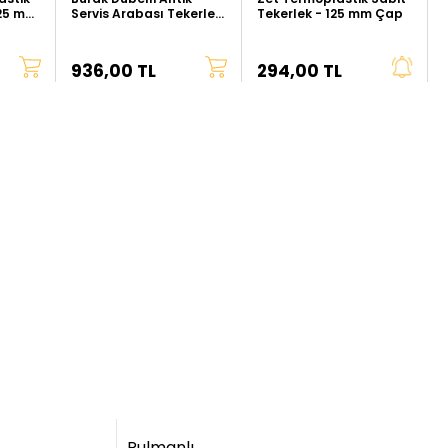
125 mm
Servis Arabası Tekerleği
Tekerlek - 125 mm Çap
- 105 mm Çap
936,00 TL
294,00 TL
Rulmanlı