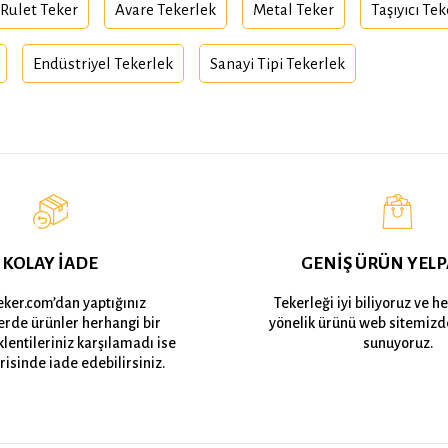
Rulet Teker
Avare Tekerlek
Metal Teker
Taşıyıcı Te
Endüstriyel Tekerlek
Sanayi Tipi Tekerlek
KOLAY İADE
GENİŞ ÜRÜN YELP
eker.com’dan yaptığınız
Tekerleği iyi biliyoruz ve h
lerde ürünler herhangi bir
yönelik ürünü web sitemizd
lentileriniz karşılamadı ise
sunuyoruz.
risinde iade edebilirsiniz.