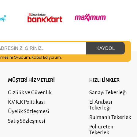
şmesini
Okudum, Kabul Ediyorum.
MÜŞTERİ HİZMETLERİ
HIZLI LİNKLER
Gizlilik ve Güvenlik
Sanayi Tekerleği
K.V.K.K Politikası
El Arabası
Tekerleği
Üyelik Sözleşmesi
Rulmanlı Tekerlek
Satış Sözleşmesi
Poliüreten
Tekerlek