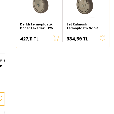
Delikli Termoplastik
Zet Rulmanlı
Döner Tekerlek - 125
Termoplastik Sabit
mm Çap
Tekerlek - 125 mm Çap
427,11 TL
334,59 TL
ÜSÜ
ik