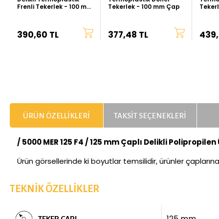
Frenli Tekerlek - 100 mm
Tekerlek - 100 mm Çap
Teker
Çap
390,60 TL
377,48 TL
439,
ÜRÜN ÖZELLIKLERI
TAKSIT SEÇENEKLERI
/ 5000 MER 125 F4 / 125 mm Çaplı Delikli Polipropile
Ürün görsellerinde ki boyutlar temsilidir, ürünler çapların
TEKNIK ÖZELLIKLER
125 mm
TEKER ÇAPI