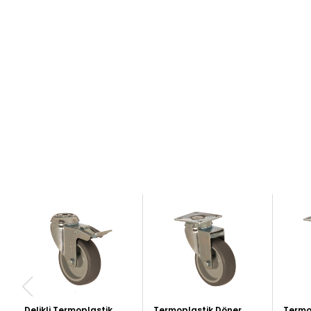
Delikli Termoplastik
Termoplastik Döner
Termo