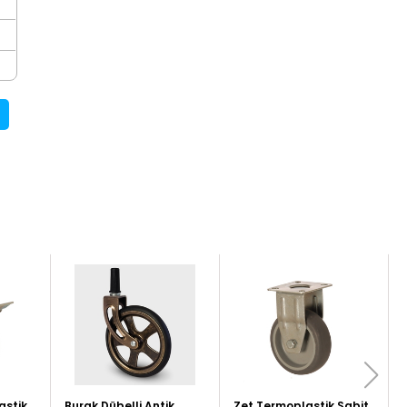
astik
Burak Dübelli Antik
Zet Termoplastik Sabit