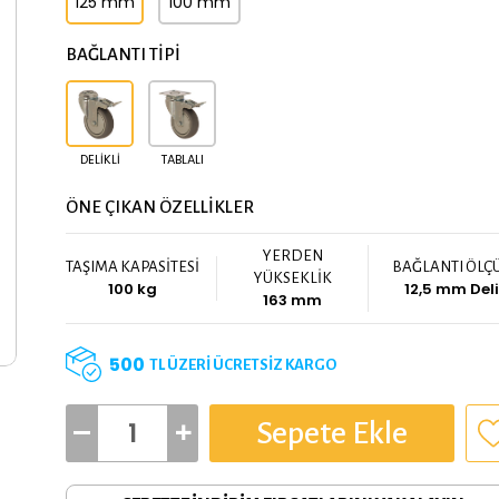
125 mm
100 mm
BAĞLANTI TİPİ
DELIKLI
TABLALI
ÖNE ÇIKAN ÖZELLİKLER
YERDEN
TAŞIMA KAPASİTESİ
BAĞLANTI ÖLÇ
YÜKSEKLİK
100 kg
12,5 mm Del
163 mm
500
TL ÜZERİ ÜCRETSİZ KARGO
Sepete Ekle