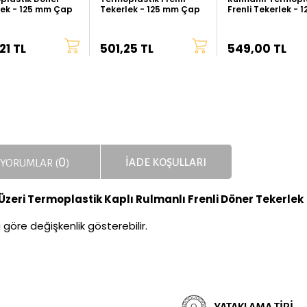
lek - 125 mm Çap
Tekerlek - 125 mm Çap
Frenli Tekerlek - 
Çap
21 TL
501,25 TL
549,00 TL
0
İADE KOŞULLARI
YORUMLAR (
)
n Üzeri Termoplastik Kaplı Rulmanlı Frenli Döner Tekerlek
a göre değişkenlik gösterebilir.
YATAKLAMA TIPI