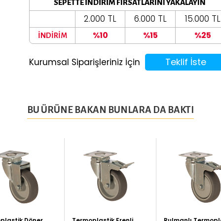
SEPETTE İNDİRİM FIRSATLARINI YAKALAYIN
2.000 TL
6.000 TL
15.000 TL
%10
%15
%25
İNDİRİM
Teklif İste
Kurumsal Siparişleriniz İçin
BU ÜRÜNE BAKAN BUNLARA DA BAKTI
plastik Döner
Termoplastik Frenli
Rulmanlı Termopl