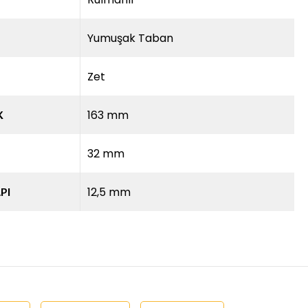
Yumuşak Taban
Zet
163 mm
K
32 mm
12,5 mm
PI