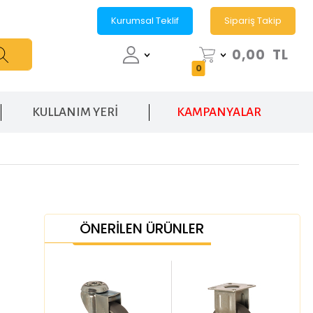
Kurumsal Teklif
Sipariş Takip
0,00
TL
0
KULLANIM YERİ
KAMPANYALAR
ÖNERİLEN ÜRÜNLER