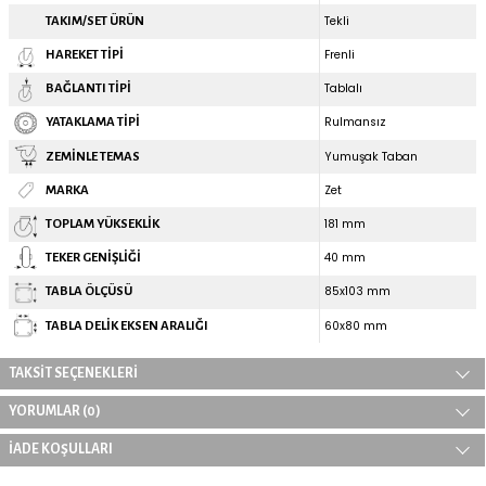
Zet Kauçuk Döner Tekerlek - 150
Zet Kauçuk Sabit Tekerlek -
mm Çap
mm Çap
581,76 TL
508,67 TL
ÜRÜN ÖZELLIKLERI
Zet / 6002 SLB 150 F4 / 150 mm Çaplı Tablalı Sac Cant Üzer
Burçlu Frenli Döner Tekerlek
Ürün görsellerinde ki boyutlar temsilidir, ürünler çaplarına g
gösterebilir.
TEKNIK ÖZELLIKLER
150 mm
TEKER ÇAPI
Kauçuk
TEKER MALZEMESI
120
TAŞIMA KAPASITESI (KG)