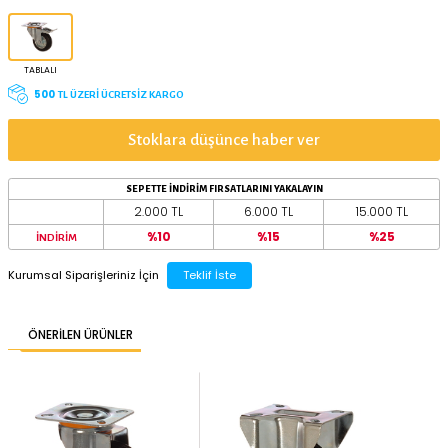
ÖNE ÇIKAN ÖZELLİKLER
TAŞIMA KAPASİTESİ
YERDEN YÜKSEKLİK
120 kg
181 mm
TEKER ÇAPI
150 mm
80 mm
100 mm
125 mm
BAĞLANTI TİPİ
TABLALI
500
TL ÜZERİ ÜCRETSİZ KARGO
Stoklara düşünce haber ver