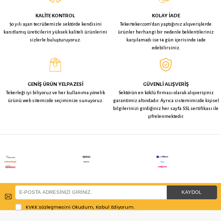
0
YORUMLAR (
)
İADE KOŞULLARI
BU ÜRÜNE BAKAN BUNLARA DA BAKTI
ÜCRETSİZ KARGO
Kama 4'lü Kauçuk Döner Frenli
Emes Kauçuk Sabit Tekerlek 