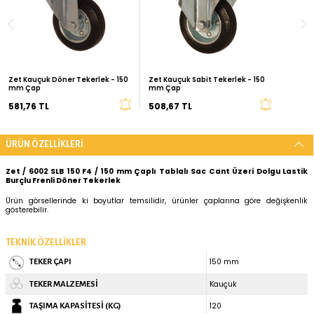
SEPETTE İNDİRİM FIRSATLARINI YAKALAYIN
2.000 TL
6.000 TL
%10
%15
İNDİRİM
Kurumsal Siparişleriniz İçin
Teklif İste
ÖNERİLEN ÜRÜNLER