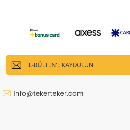
E-BÜLTEN'E KAYDOLUN
info@tekerteker.com