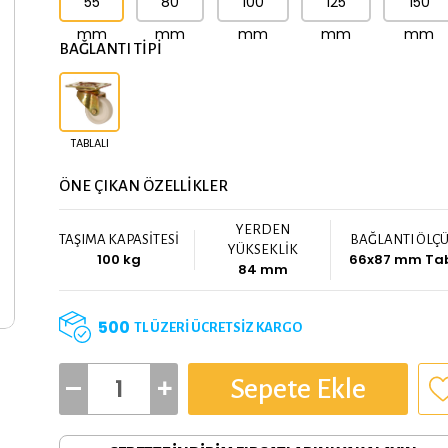
55
80
100
125
150
mm
mm
mm
mm
mm
BAĞLANTI TİPİ
TABLALI
ÖNE ÇIKAN ÖZELLİKLER
YERDEN
TAŞIMA KAPASİTESİ
BAĞLANTI ÖLÇ
YÜKSEKLİK
100 kg
66x87 mm Ta
84 mm
500
TL ÜZERİ ÜCRETSİZ KARGO
Sepete Ekle