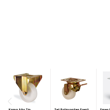
Kama Ağır Tip
Zet Polipropilen Frenli
Emes 