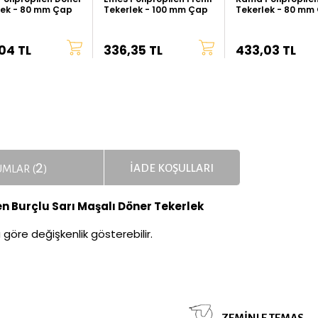
lek - 80 mm Çap
Tekerlek - 100 mm Çap
Tekerlek - 80 mm
04 TL
336,35 TL
433,03 TL
2
İADE KOŞULLARI
MLAR (
)
en Burçlu Sarı Maşalı Döner Tekerlek
a göre değişkenlik gösterebilir.
ZEMINLE TEMAS