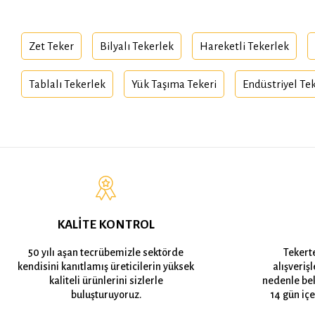
Zet Teker
Bilyalı Tekerlek
Hareketli Tekerlek
Tablalı Tekerlek
Yük Taşıma Tekeri
Endüstriyel Te
KALİTE KONTROL
50 yılı aşan tecrübemizle sektörde
Tekert
kendisini kanıtlamış üreticilerin yüksek
alışveriş
kaliteli ürünlerini sizlerle
nedenle bek
buluşturuyoruz.
14 gün içe