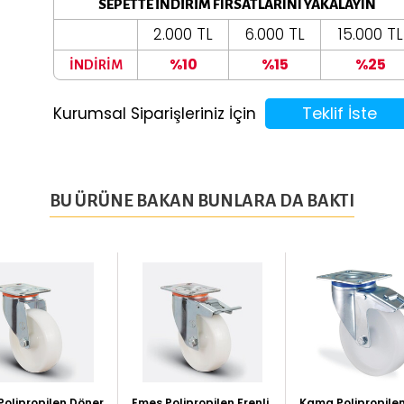
SEPETTE İNDİRİM FIRSATLARINI YAKALAYIN
2.000 TL
6.000 TL
15.000 TL
%10
%15
%25
İNDİRİM
Teklif İste
Kurumsal Siparişleriniz İçin
BU ÜRÜNE BAKAN BUNLARA DA BAKTI
Polipropilen Döner
Emes Polipropilen Frenli
Kama Polipropilen