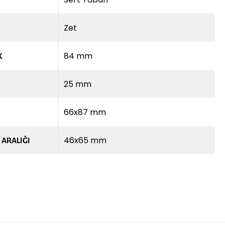
Zet
84 mm
K
25 mm
66x87 mm
46x65 mm
 ARALIĞI