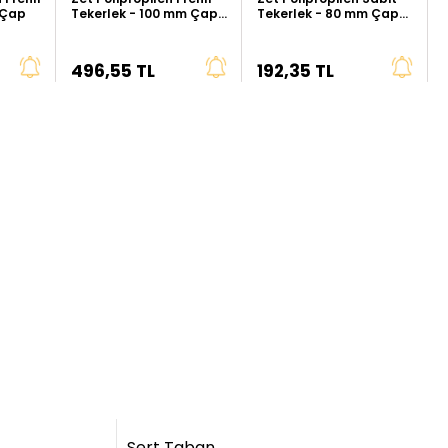
 Çap
Tekerlek - 100 mm Çap
Tekerlek - 80 mm Çap
(Kalın Tip)
(Kalın Tip)
496,55 TL
192,35 TL
Sert Taban