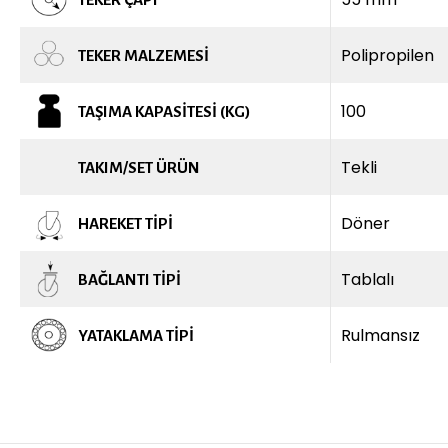
Polipropilen
TEKER MALZEMESI
100
TAŞIMA KAPASITESI (KG)
Tekli
TAKIM/SET ÜRÜN
Döner
HAREKET TIPI
Tablalı
BAĞLANTI TIPI
Rulmansız
YATAKLAMA TIPI