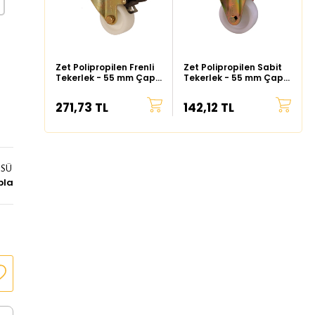
Zet Polipropilen Frenli
Zet Polipropilen Sabit
Tekerlek - 55 mm Çap
Tekerlek - 55 mm Çap
(Ağır Tip)
(Ağır Tip)
271,73 TL
142,12 TL
ÜSÜ
bla