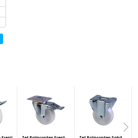
 Frenli
Zet Polipropilen Frenli
Zet Polipropilen Sabit