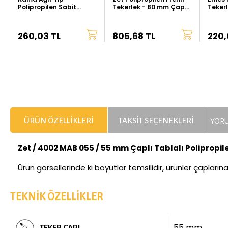
Polipropilen Sabit
Tekerlek - 80 mm Çap
Teker
Tekerlek - 80 mm Çap
(Ağır Tip)
260,03 TL
805,68 TL
220,
ÜRÜN ÖZELLIKLERI
TAKSIT SEÇENEKLERI
YORU
Zet / 4002 MAB 055 / 55 mm Çaplı Tablalı Polipropil
Ürün görsellerinde ki boyutlar temsilidir, ürünler çapların
TEKNIK ÖZELLIKLER
55 mm
TEKER ÇAPI