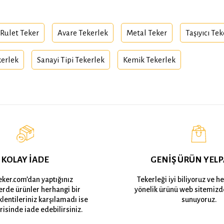
Rulet Teker
Avare Tekerlek
Metal Teker
Taşıyıcı Te
kerlek
Sanayi Tipi Tekerlek
Kemik Tekerlek
KOLAY İADE
GENİŞ ÜRÜN YELP
eker.com’dan yaptığınız
Tekerleği iyi biliyoruz ve h
lerde ürünler herhangi bir
yönelik ürünü web sitemizd
lentileriniz karşılamadı ise
sunuyoruz.
risinde iade edebilirsiniz.