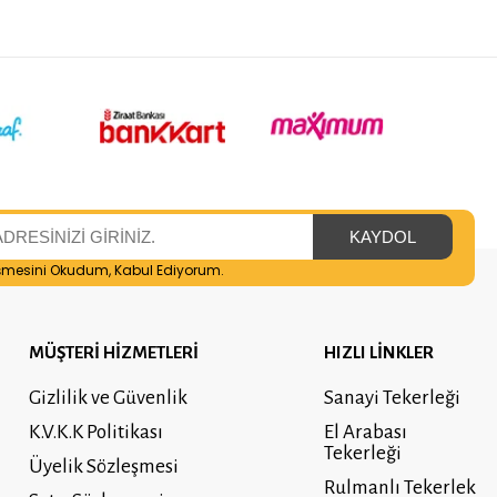
şmesini
Okudum, Kabul Ediyorum.
MÜŞTERİ HİZMETLERİ
HIZLI LİNKLER
Gizlilik ve Güvenlik
Sanayi Tekerleği
K.V.K.K Politikası
El Arabası
Tekerleği
Üyelik Sözleşmesi
Rulmanlı Tekerlek