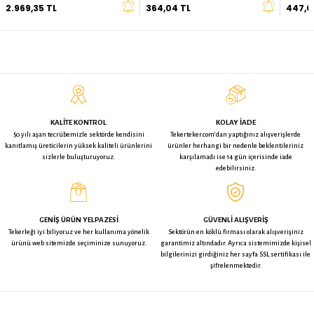
İADE KOŞULLARI
BU ÜRÜNE BAKAN BUNLARA DA BAKTI
Kama Rulmanlı Poliüretan Döner
Zet Delikli Poliüretan Döner
Tekerlek - 200 mm Çap
Tekerlek - 80 mm Çap (Kalın