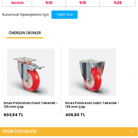
500
TL ÜZERİ ÜCRETSİZ KARGO
Sepete Ekle
SEPETTE İNDİRİM FIRSATLARINI YAKALAYIN
2.000 TL
6.000 TL
%10
%15
İNDİRİM
Kurumsal Siparişleriniz İçin
Teklif İste
ÖNERİLEN ÜRÜNLER