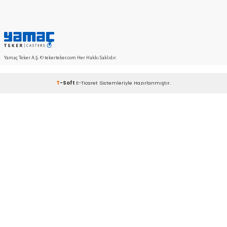
bilgilerinizi girdiğiniz her say
şifrelenmekte
KVKK sözleşmesini
Okudum, Kabul Ediyorum.
KURUMSAL
SİPARİŞ
MÜŞTERİ HİZMETLERİ