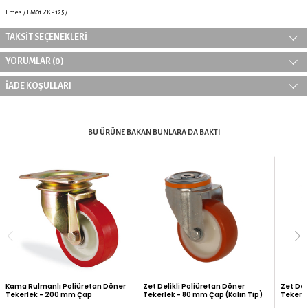
Emes Poliüretan Frenli Tekerlek -
Emes Poliüretan Sabit Teke
125 mm Çap
125 mm Çap
603,54 TL
405,50 TL
ÜRÜN ÖZELLIKLERI
Emes / EM01 ZKP 125 /
TAKSIT SEÇENEKLERI
0
YORUMLAR (
)