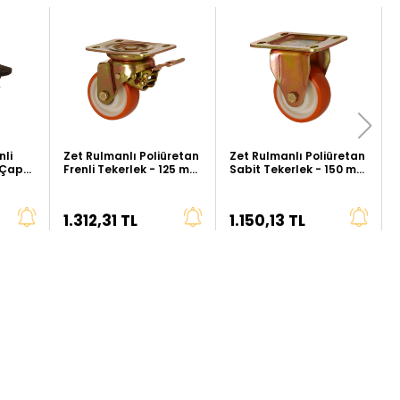
nli
Zet Rulmanlı Poliüretan
Zet Rulmanlı Poliüretan
 Çap
Frenli Tekerlek - 125 mm
Sabit Tekerlek - 150 mm
Çap (Ağır Tip)
Çap (Ağır Tip)
1.312,31 TL
1.150,13 TL