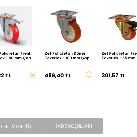
oliüretan Frenli
Zet Poliüretan Döner
Zet Poliüretan Fre
lek - 80 mm Çap
Tekerlek - 100 mm Çap
Tekerlek - 55 mm
(Kalın Tip)
(Ağır Tip)
22 TL
489,40 TL
301,57 TL
0
İADE KOŞULLARI
YORUMLAR (
)