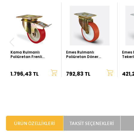
Kama Rulmanlı
Emes Rulmanlı
Emes P
Poliüretan Frenli
Poliüretan Döner
Teker
Tekerlek - 100 mm Çap
Tekerlek - 100 mm Çap
1.796,43 TL
792,83 TL
421,
ÜRÜN ÖZELLIKLERI
TAKSIT SEÇENEKLERI