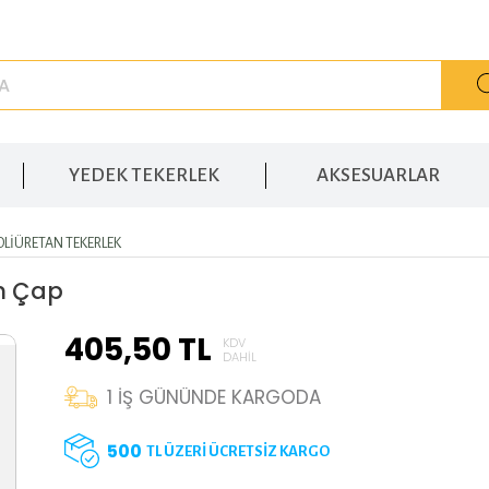
YEDEK TEKERLEK
AKSESUARLAR
OLIÜRETAN TEKERLEK
mm Çap
405,50
TL
KDV
DAHIL
1
İŞ GÜNÜNDE KARGODA
500
TL ÜZERİ ÜCRETSİZ KARGO