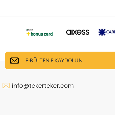
E-BÜLTEN'E KAYDOLUN
info@tekerteker.com