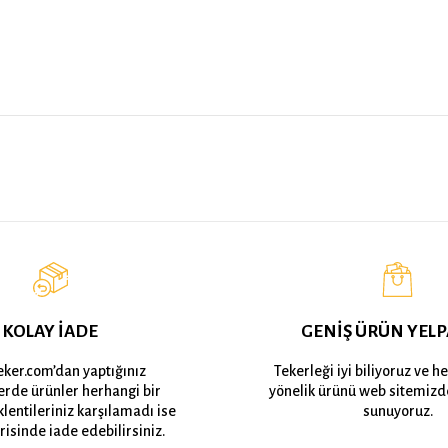
KOLAY İADE
GENİŞ ÜRÜN YELP
eker.com’dan yaptığınız
Tekerleği iyi biliyoruz ve h
lerde ürünler herhangi bir
yönelik ürünü web sitemizd
lentileriniz karşılamadı ise
sunuyoruz.
risinde iade edebilirsiniz.