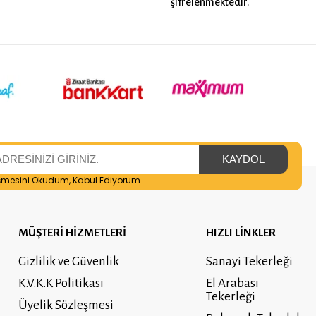
şifrelenmektedir.
şmesini
Okudum, Kabul Ediyorum.
MÜŞTERİ HİZMETLERİ
HIZLI LİNKLER
Gizlilik ve Güvenlik
Sanayi Tekerleği
K.V.K.K Politikası
El Arabası
Tekerleği
Üyelik Sözleşmesi