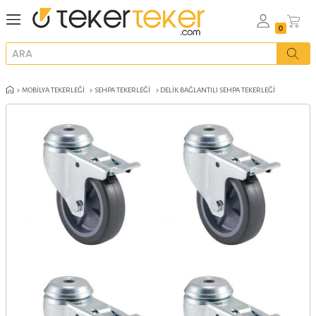
MOBILYA TEKERLEĞI
SEHPA TEKERLEĞI
DELIK BAĞLANTILI SEHPA TE