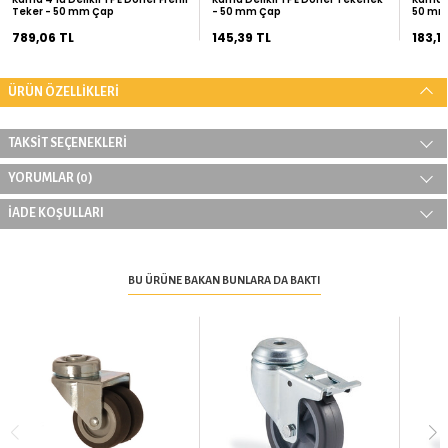
ÖNERİLEN ÜRÜNLER
Kama 4'lü Delikli TPE Döner Frenli
Kama Delikli TPE Döner Tek
Teker - 50 mm Çap
- 50 mm Çap
789,06 TL
145,39 TL