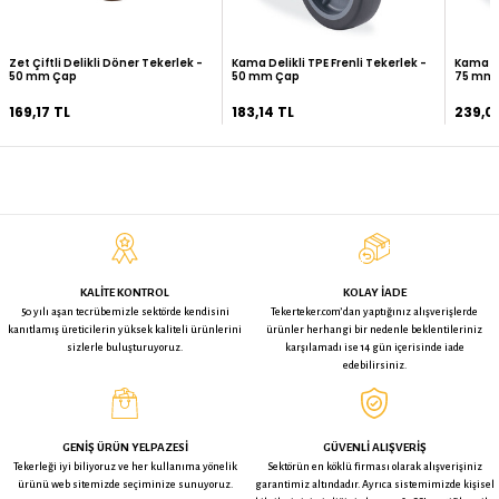
ÜRÜN ÖZELLIKLERI
TAKSIT SEÇENEKLERI
0
YORUMLAR (
)
İADE KOŞULLARI
BU ÜRÜNE BAKAN BUNLARA DA BAKTI