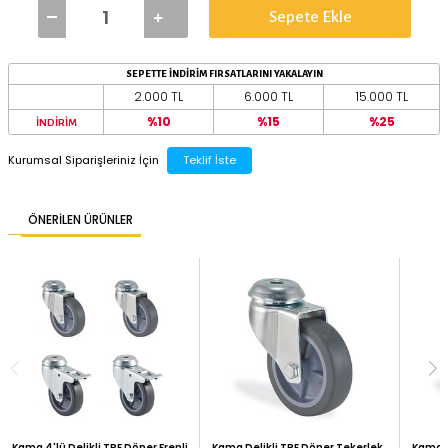
50 mm
75 mm
BAĞLANTI TİPİ
DELIKLI
500
TL ÜZERİ ÜCRETSİZ KARGO
Sepete Ekle
SEPETTE İNDİRİM FIRSATLARINI YAKALAYIN
2.000 TL
6.000 TL
%10
%15
İNDİRİM
Kurumsal Siparişleriniz İçin
Teklif İste