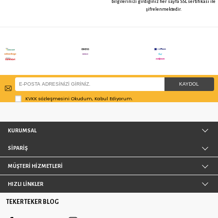
Zet Çiftli Delikli Döner Tekerlek -
Kama Delikli TPE Frenli Teker
50 mm Çap
50 mm Çap
169,17 TL
183,14 TL
KALİTE KONTROL
KOLAY İA
50 yılı aşan tecrübemizle sektörde kendisini
Tekerteker.com’dan yaptığın
kanıtlamış üreticilerin yüksek kaliteli ürünlerini
ürünler herhangi bir nedenl
sizlerle buluşturuyoruz.
karşılamadı ise 14 gün i
edebilirsini