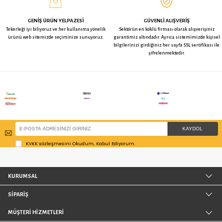
Emes Tablalı PVC Frenli Tekerlek -
Kama Delikli TPE Döner Teke
50 mm Çap
75 mm Çap
213,21 TL
180,34 TL
KALİTE KONTROL
KOLAY İA