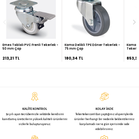
ÜRÜN ÖZELLIKLERI
Ürün görsellerinde ki boyutlar temsilidir, ürünler çaplarına g
gösterebilir.
TAKSIT SEÇENEKLERI
0
YORUMLAR (
)
İADE KOŞULLARI
BU ÜRÜNE BAKAN BUNLARA DA BAKTI