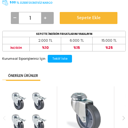
TEKER ÇAPI
50 mm
75 mm
75 mm
BAĞLANTI TİPİ
DELIKLI
500
TL ÜZERİ ÜCRETSİZ KARGO
Sepete Ekle
SEPETTE İNDİRİM FIRSATLARINI YAKALAYIN
2.000 TL
6.000 TL
%10
%15
İNDİRİM