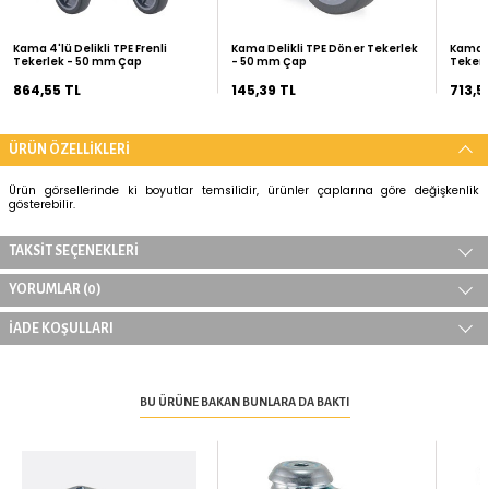
Kurumsal Siparişleriniz İçin
Teklif İste
ÖNERİLEN ÜRÜNLER
Kama 4'lü Delikli TPE Frenli
Kama Delikli TPE Döner Tek
Tekerlek - 50 mm Çap
- 50 mm Çap
864,55 TL
145,39 TL