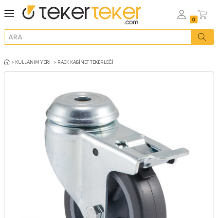
KULLANIM YERI
RACK KABINET TEKERLEĞI