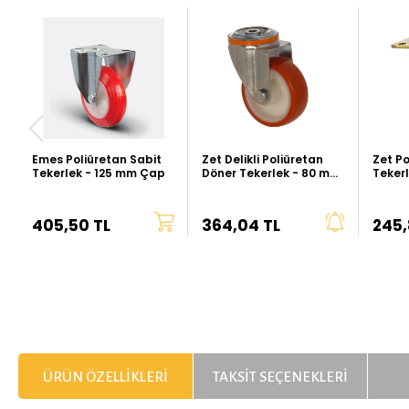
Emes Poliüretan Sabit
Zet Delikli Poliüretan
Zet Po
Tekerlek - 125 mm Çap
Döner Tekerlek - 80 mm
Teker
Çap (Kalın Tip)
(Ağır 
405,50 TL
364,04 TL
245,
ÜRÜN ÖZELLIKLERI
TAKSIT SEÇENEKLERI