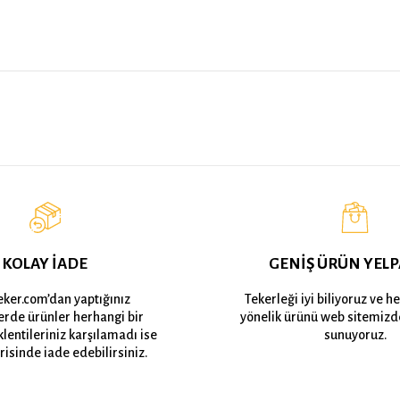
KOLAY İADE
GENİŞ ÜRÜN YELP
eker.com’dan yaptığınız
Tekerleği iyi biliyoruz ve h
lerde ürünler herhangi bir
yönelik ürünü web sitemizd
lentileriniz karşılamadı ise
sunuyoruz.
risinde iade edebilirsiniz.