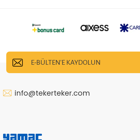
E-BÜLTEN'E KAYDOLUN
info@tekerteker.com