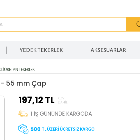
YEDEK TEKERLEK
AKSESUARLAR
OLIÜRETAN TEKERLEK
ek - 55 mm Çap
197,12
TL
KDV
DAHIL
1
İŞ GÜNÜNDE KARGODA
500
TL ÜZERİ ÜCRETSİZ KARGO