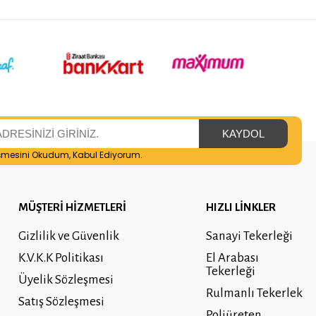
şmesini
Okudum, Kabul Ediyorum.
MÜŞTERİ HİZMETLERİ
HIZLI LİNKLER
Gizlilik ve Güvenlik
Sanayi Tekerleği
K.V.K.K Politikası
El Arabası
Tekerleği
Üyelik Sözleşmesi
Rulmanlı Tekerlek
Satış Sözleşmesi
Poliüreten