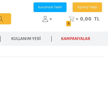
Kurumsal Teklif
Sipariş Takip
0,00
TL
0
KULLANIM YERİ
KAMPANYALAR