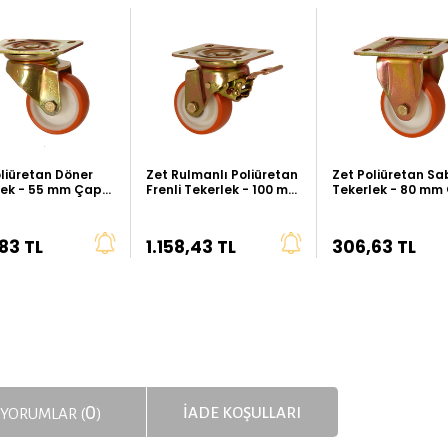
liüretan Döner
Zet Rulmanlı Poliüretan
Zet Poliüretan Sa
lek - 55 mm Çap
Frenli Tekerlek - 100 mm
Tekerlek - 80 mm
Tip)
Çap (Ağır Tip)
(Ağır Tip)
83 TL
1.158,43 TL
306,63 TL
0
İADE KOŞULLARI
YORUMLAR (
)