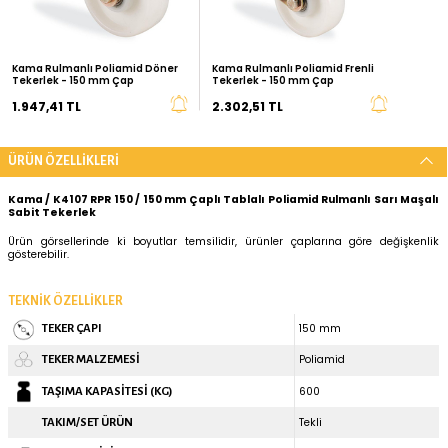
%10
%15
İNDİRİM
Kurumsal Siparişleriniz İçin
Teklif İste
ÖNERİLEN ÜRÜNLER
Kama Rulmanlı Poliamid Döner
Kama Rulmanlı Poliamid Fre
Tekerlek - 150 mm Çap
Tekerlek - 150 mm Çap