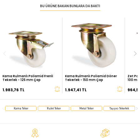
Sabit
HAREKET TIPI
Tablalı
BAĞLANTI TIPI
Rulmanlı
YATAKLAMA TIPI
Sert Taban
ZEMINLE TEMAS
Kama
MARKA
206 mm
TOPLAM YÜKSEKLIK
45 mm
TEKER GENIŞLIĞI
110x140 mm
TABLA ÖLÇÜSÜ
80x105 m
TABLA DELIK EKSEN ARALIĞI
13,5x11 mm
TABLA DELIK ÖLÇÜSÜ
TAKSIT SEÇENEKLERI