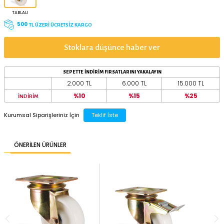
TAŞIMA KAPASİTESİ
YERDEN YÜKSEKLİK
600 kg
202 mm
TEKER ÇAPI
150 mm
125 mm
100 mm
200 mm
BAĞLANTI TİPİ
TABLALI
500
TL ÜZERİ ÜCRETSİZ KARGO
Stoklara düşünce haber ver
SEPETTE İNDİRİM FIRSATLARINI YAKALAYIN
2.000 TL
6.000 TL