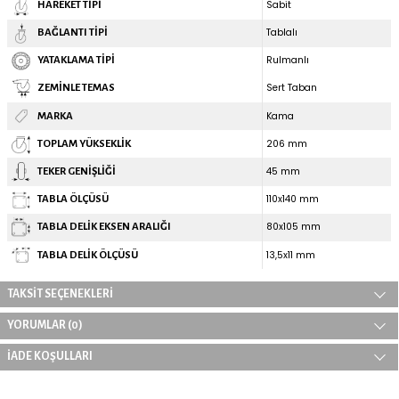
1.947,41 TL
2.302,51 TL
ÜRÜN ÖZELLIKLERI
Kama / K4107 RPR 150 / 150 mm Çaplı Tablalı Poliamid Rulman
Sabit Tekerlek
Ürün görsellerinde ki boyutlar temsilidir, ürünler çaplarına g
gösterebilir.
TEKNIK ÖZELLIKLER
150 mm
TEKER ÇAPI
Poliamid
TEKER MALZEMESI
600
TAŞIMA KAPASITESI (KG)
Tekli
TAKIM/SET ÜRÜN