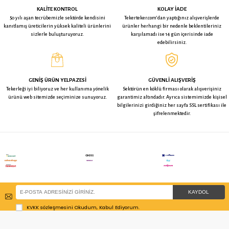
0
YORUMLAR (
)
İADE KOŞULLARI
BU ÜRÜNE BAKAN BUNLARA DA BAKTI
Kama Rulmanlı Poliamid Frenli
Kama Rulmanlı Poliamid Dö
Tekerlek - 125 mm Çap
Tekerlek - 150 mm Çap