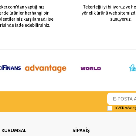
eker.com’dan yaptığınız
Tekerleği iyi biliyoruz ve h
lerde ürünler herhangi bir
yönelik ürünü web sitemizd
lentileriniz karşılamadı ise
sunuyoruz.
risinde iade edebilirsiniz.
KVKK sözle
KURUMSAL
SİPARİŞ