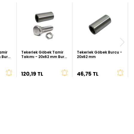
amir
Tekerlek Göbek Tamir
Tekerlek Göbek Burcu -
 Burç,
Takımı - 20x62 mm Burç,
20x62 mm
M12x85 Civata, M12
Somun
120,19 TL
46,75 TL