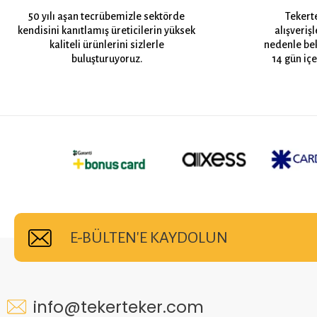
50 yılı aşan tecrübemizle sektörde
Tekert
kendisini kanıtlamış üreticilerin yüksek
alışveriş
kaliteli ürünlerini sizlerle
nedenle bek
buluşturuyoruz.
14 gün içe
E-BÜLTEN'E KAYDOLUN
info@tekerteker.com