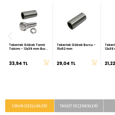
Tekerlek Göbek Tamir
Tekerlek Göbek Burcu -
Teker
Takımı - 12x39 mm Burç,
15x52 mm
12x39
M8x50 Civata, M8
Somun
33,94 TL
29,04 TL
21,22
ÜRÜN ÖZELLIKLERI
TAKSIT SEÇENEKLERI