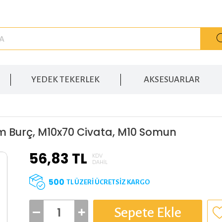
YEDEK TEKERLEK
AKSESUARLAR
m Burç, M10x70 Civata, M10 Somun
56,83
TL
KDV
DAHIL
500
TL ÜZERİ ÜCRETSİZ KARGO
Sepete Ekle