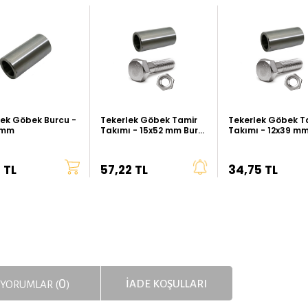
lek Göbek Burcu -
Tekerlek Göbek Tamir
Tekerlek Göbek T
 mm
Takımı - 15x52 mm Burç,
Takımı - 12x39 mm
M10x75 Civata, M10
M8x55 Civata, M8
Somun
Somun
 TL
57,22 TL
34,75 TL
0
İADE KOŞULLARI
YORUMLAR (
)