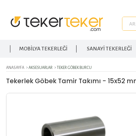
MOBİLYA TEKERLEĞİ
SANAYİ TEKERLEĞİ
ANASAYFA
AKSESUARLAR
TEKER GÖBEK BURCU
Tekerlek Göbek Tamir Takımı - 15x52 m