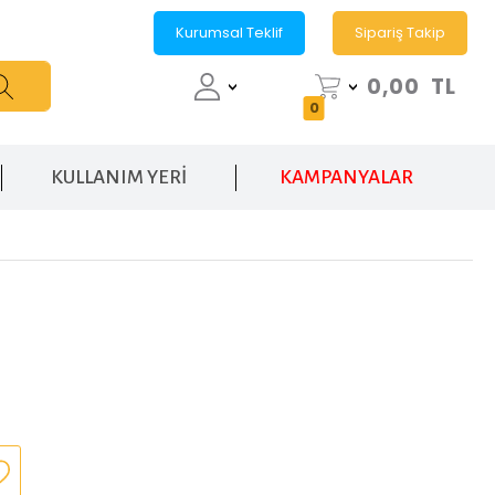
Kurumsal Teklif
Sipariş Takip
0,00
TL
0
KULLANIM YERİ
KAMPANYALAR