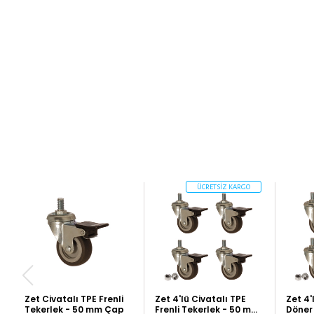
ÜCRETSİZ KARGO
Zet Civatalı TPE Frenli
Zet 4'lü Civatalı TPE
Zet 4'
Tekerlek - 50 mm Çap
Frenli Tekerlek - 50 mm
Döner