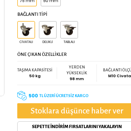
75 mm
50 mm
BAĞLANTI TİPİ
CIVATALI
DELIKLI
TABLALI
ÖNE ÇIKAN ÖZELLİKLER
YERDEN
TAŞIMA KAPASİTESİ
BAĞLANTI ÖLÇ
YÜKSEKLİK
50 kg
M10 Civat
98 mm
500
TL ÜZERİ ÜCRETSİZ KARGO
Stoklara düşünce haber ver
SEPETTE İNDİRİM FIRSATLARINI YAKALAYIN