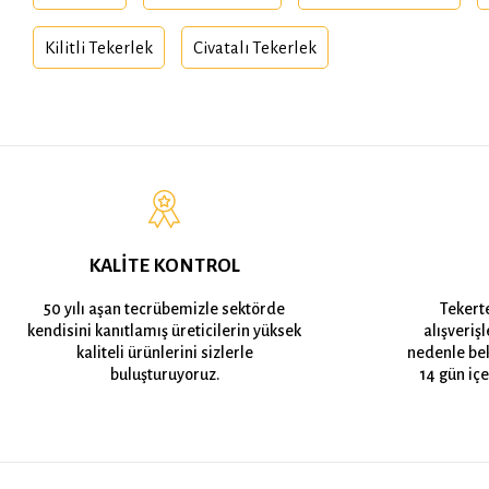
Kilitli Tekerlek
Civatalı Tekerlek
KALİTE KONTROL
50 yılı aşan tecrübemizle sektörde
Tekert
kendisini kanıtlamış üreticilerin yüksek
alışveriş
kaliteli ürünlerini sizlerle
nedenle bek
buluşturuyoruz.
14 gün içe