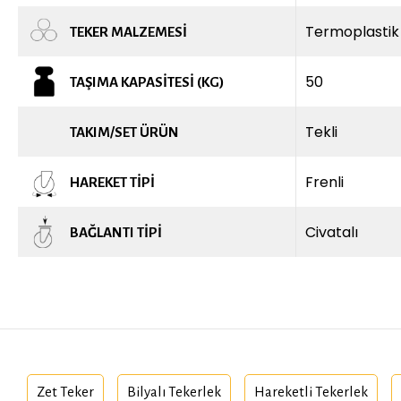
Termoplastik
TEKER MALZEMESI
50
TAŞIMA KAPASITESI (KG)
Tekli
TAKIM/SET ÜRÜN
Frenli
HAREKET TIPI
Civatalı
BAĞLANTI TIPI
Zet Teker
Bilyalı Tekerlek
Hareketli Tekerlek