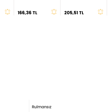
Çap
Çap
166,36 TL
205,51 TL
Rulmansız