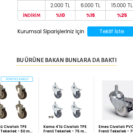
2.000 TL
6.000 TL
15.000 TL
%10
%15
%25
İNDİRİM
Teklif İste
Kurumsal Siparişleriniz İçin
BU ÜRÜNE BAKAN BUNLARA DA BAKTI
ÜCRETSİZ KARGO
lü Civatalı TPE
Kama 4'lü Civatalı TPE
Emes Civatalı PV
 Tekerlek - 50 mm
Frenli Tekerlek - 75 mm
Frenli Tekerlek -