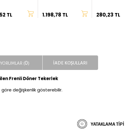
Çap
Çap
52 TL
1.198,78 TL
280,23 TL
0
İADE KOŞULLARI
YORUMLAR (
)
ilen Frenli Döner Tekerlek
a göre değişkenlik gösterebilir.
YATAKLAMA TIPI