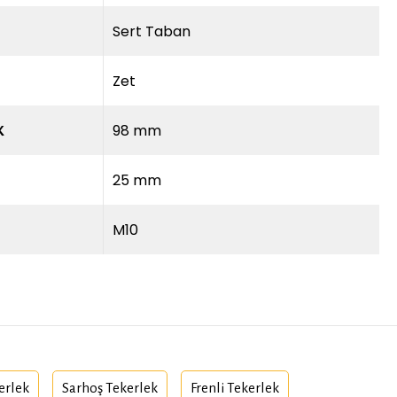
Sert Taban
Zet
98 mm
K
25 mm
M10
kerlek
Sarhoş Tekerlek
Frenli Tekerlek