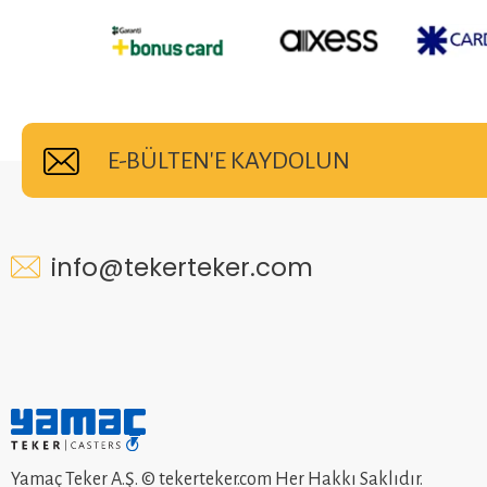
E-BÜLTEN'E KAYDOLUN
info@tekerteker.com
Yamaç Teker A.Ş. © tekerteker.com Her Hakkı Saklıdır.