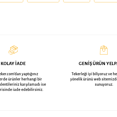
KOLAY İADE
GENİŞ ÜRÜN YELP
eker.com’dan yaptığınız
Tekerleği iyi biliyoruz ve h
lerde ürünler herhangi bir
yönelik ürünü web sitemizd
lentileriniz karşılamadı ise
sunuyoruz.
risinde iade edebilirsiniz.