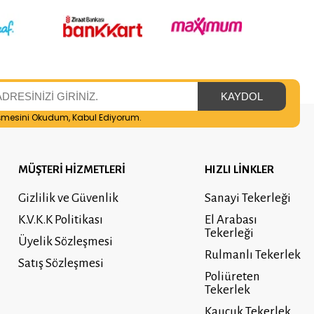
şmesini
Okudum, Kabul Ediyorum.
MÜŞTERİ HİZMETLERİ
HIZLI LİNKLER
Gizlilik ve Güvenlik
Sanayi Tekerleği
K.V.K.K Politikası
El Arabası
Tekerleği
Üyelik Sözleşmesi
Rulmanlı Tekerlek
Satış Sözleşmesi
Poliüreten
Tekerlek
Kauçuk Tekerlek