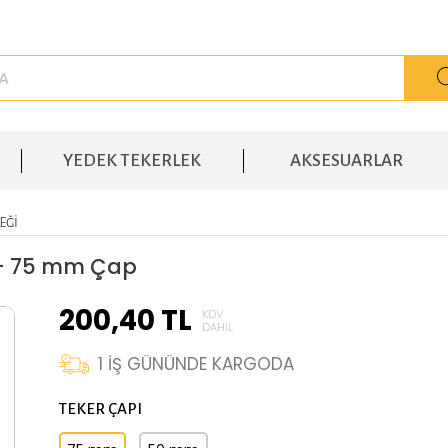
YEDEK TEKERLEK
AKSESUARLAR
EĞI
k - 75 mm Çap
200,40
TL
KDV
DAHIL
1
İŞ GÜNÜNDE KARGODA
TEKER ÇAPI