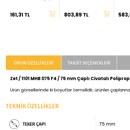
Çap
Çap
161,31 TL
803,89 TL
583,
ÜRÜN ÖZELLIKLERI
TAKSIT SEÇENEKLERI
Zet / 1101 MHB 075 F4 / 75 mm Çaplı Civatalı Poliprop
Ürün görsellerinde ki boyutlar temsilidir, ürünler çapların
TEKNIK ÖZELLIKLER
75 mm
TEKER ÇAPI