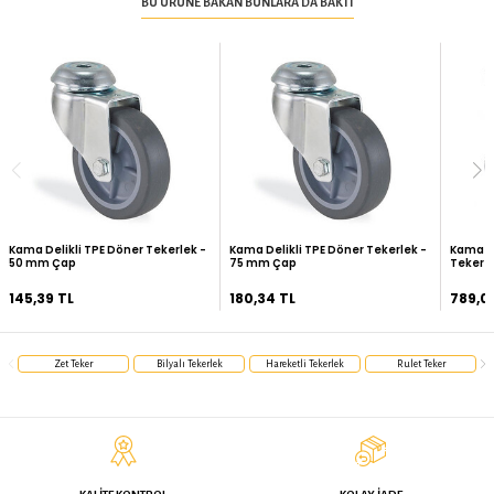
Tekli
TAKIM/SET ÜRÜN
Frenli
HAREKET TIPI
Delikli
BAĞLANTI TIPI
Rulmansız
YATAKLAMA TIPI
Sert Taban
ZEMINLE TEMAS
Zet
MARKA
97 mm
TOPLAM YÜKSEKLIK
25 mm
TEKER GENIŞLIĞI
10 mm
BAĞLANTI DELIK ÇAPI
TAKSIT SEÇENEKLERI
0
YORUMLAR (
)