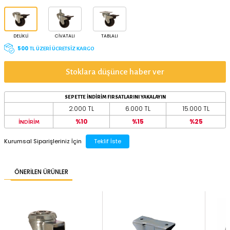
ÖNE ÇIKAN ÖZELLİKLER
TAŞIMA KAPASİTESİ
YERDEN YÜKSEKLİK
50 kg
98 mm
TEKER ÇAPI
75 mm
50 mm
BAĞLANTI TİPİ
DELIKLI
CIVATALI
TABLALI
500
TL ÜZERİ ÜCRETSİZ KARGO
Stoklara düşünce haber ver