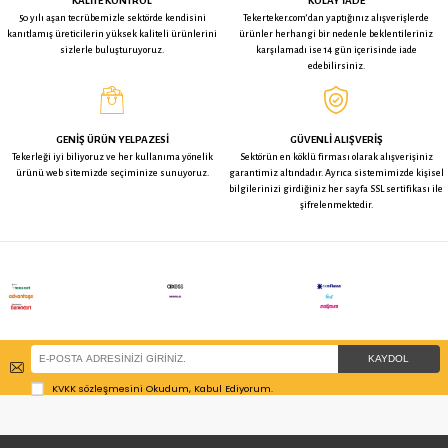
İADE KOŞULLARI
BU ÜRÜNE BAKAN BUNLARA DA BAKTI
Kama Delikli TPE Döner Tekerlek -
Kama Delikli TPE Döner Teke
50 mm Çap
75 mm Çap