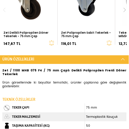
SEPETTE İNDİRİM FIRSATLARINI YAKALAYIN
2.000 TL
6.000 TL
%10
%15
İNDİRİM
Kurumsal Siparişleriniz İçin
Teklif İste
ÖNERİLEN ÜRÜNLER