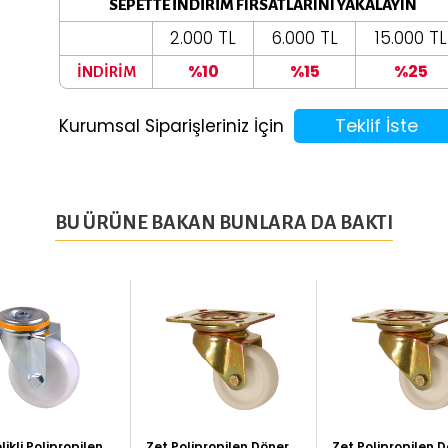
SEPETTE İNDİRİM FIRSATLARINI YAKALAYIN
2.000 TL
6.000 TL
15.000 TL
%10
%15
%25
İNDİRİM
Teklif İste
Kurumsal Siparişleriniz İçin
BU ÜRÜNE BAKAN BUNLARA DA BAKTI
likli Polipropilen
Zet Polipropilen Döner
Zet Polipropilen 