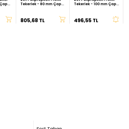
 Çap
Tekerlek - 80 mm Çap
Tekerlek - 100 mm Çap
(Ağır Tip)
(Kalın Tip)
805,68 TL
496,55 TL
Sert Taban