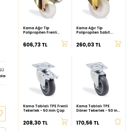
Kama Ağır Tip
Kama Ağır Tip
Polipropilen Frenli
Polipropilen Sabit
Tekerlek - 80 mm Çap
Tekerlek - 80 mm Çap
606,73 TL
260,03 TL
SÜ
bla
Kama Tablalı TPE Frenli
Kama Tablalı TPE
Tekerlek - 50 mm Çap
Döner Tekerlek - 50 mm
Çap
208,30 TL
170,56 TL