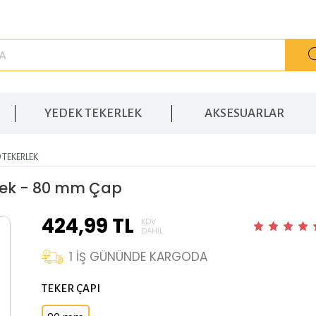
YEDEK TEKERLEK
AKSESUARLAR
 TEKERLEK
rlek - 80 mm Çap
424,99
TL
KDV
DAHIL
1
İŞ GÜNÜNDE KARGODA
TEKER ÇAPI