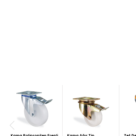
Kama Polipropilen Frenli
Kama Ağır Tip
Zet De