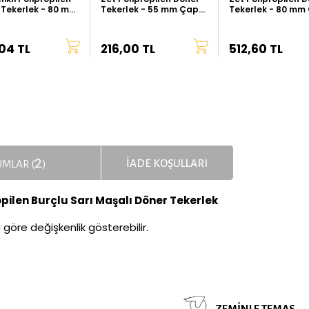
 Tekerlek - 80 mm
Tekerlek - 55 mm Çap
Tekerlek - 80 mm
alın Tip)
(Ağır Tip)
(Ağır Tip)
04 TL
216,00 TL
512,60 TL
2
İADE KOŞULLARI
MLAR (
)
pilen Burçlu Sarı Maşalı Döner Tekerlek
a göre değişkenlik gösterebilir.
ZEMINLE TEMAS