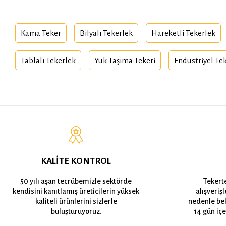
Kama Teker
Bilyalı Tekerlek
Hareketli Tekerlek
Tablalı Tekerlek
Yük Taşıma Tekeri
Endüstriyel Te
KALİTE KONTROL
50 yılı aşan tecrübemizle sektörde
Tekert
kendisini kanıtlamış üreticilerin yüksek
alışveriş
kaliteli ürünlerini sizlerle
nedenle bek
buluşturuyoruz.
14 gün içe