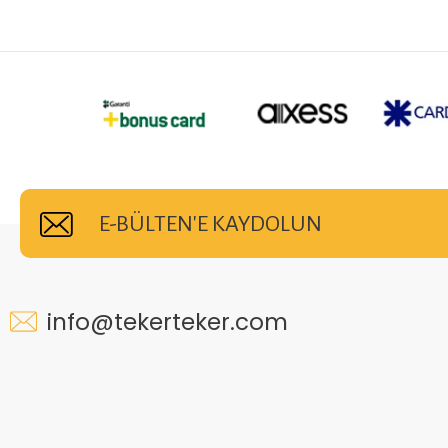
E-BÜLTEN'E KAYDOLUN
info@tekerteker.com