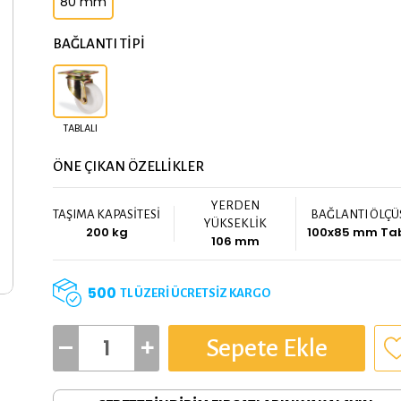
80 mm
BAĞLANTI TİPİ
TABLALI
ÖNE ÇIKAN ÖZELLİKLER
YERDEN
TAŞIMA KAPASİTESİ
BAĞLANTI ÖLÇÜ
YÜKSEKLİK
200 kg
100x85 mm Ta
106 mm
500
TL ÜZERİ ÜCRETSİZ KARGO
Sepete Ekle