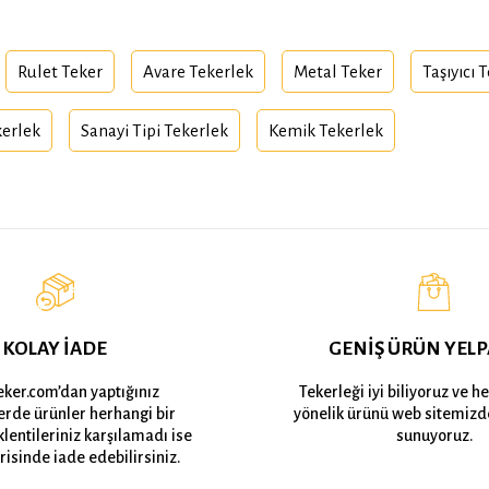
Rulet Teker
Avare Tekerlek
Metal Teker
Taşıyıcı 
kerlek
Sanayi Tipi Tekerlek
Kemik Tekerlek
KOLAY İADE
GENİŞ ÜRÜN YELP
eker.com’dan yaptığınız
Tekerleği iyi biliyoruz ve h
lerde ürünler herhangi bir
yönelik ürünü web sitemizd
lentileriniz karşılamadı ise
sunuyoruz.
risinde iade edebilirsiniz.