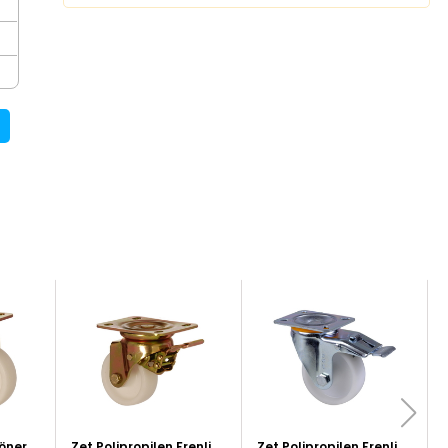
Döner
Zet Polipropilen Frenli
Zet Polipropilen Frenli