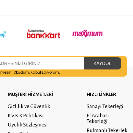
şmesini
Okudum, Kabul Ediyorum.
MÜŞTERİ HİZMETLERİ
HIZLI LİNKLER
Gizlilik ve Güvenlik
Sanayi Tekerleği
K.V.K.K Politikası
El Arabası
Tekerleği
Üyelik Sözleşmesi
Rulmanlı Tekerlek