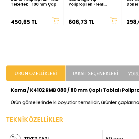
Tekerlek - 100 mm Çap
Polipropilen Frenli
Döner
Tekerlek - 80 mm Çap
Çap (K
450,65 TL
606,73 TL
298,
ÜRÜN ÖZELLIKLERI
TAKSIT SEÇENEKLERI
YORU
Kama / K4102 RMB 080 / 80 mm Çaplı Tablalı Polipro
Ürün görsellerinde ki boyutlar temsilidir, ürünler çapların
TEKNIK ÖZELLIKLER
80 mm
TEKER ÇAPI