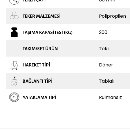
Polipropilen
TEKER MALZEMESI
200
TAŞIMA KAPASITESI (KG)
Tekli
TAKIM/SET ÜRÜN
Döner
HAREKET TIPI
Tablalı
BAĞLANTI TIPI
Rulmansız
YATAKLAMA TIPI