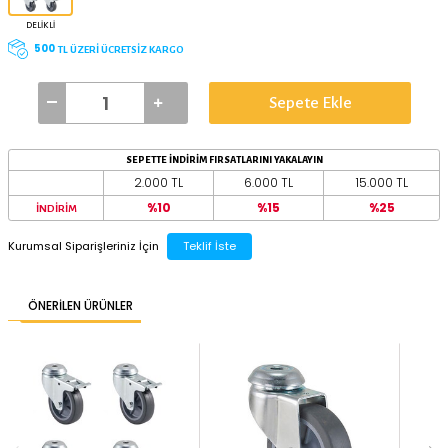
TAŞIMA KAPASİTESİ
YERDEN YÜKSEKLİK
40 kg
70 mm
TEKER ÇAPI
50 mm
75 mm
BAĞLANTI TİPİ
DELIKLI
500
TL ÜZERİ ÜCRETSİZ KARGO
Sepete Ekle
SEPETTE İNDİRİM FIRSATLARINI YAKALAYIN