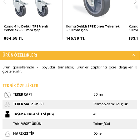
2.000 TL
6.000 TL
%10
%15
İNDİRİM
Kurumsal Siparişleriniz İçin
Teklif İste
ÖNERİLEN ÜRÜNLER
Kama 4'lü Delikli TPE Frenli
Kama Delikli TPE Döner Tek