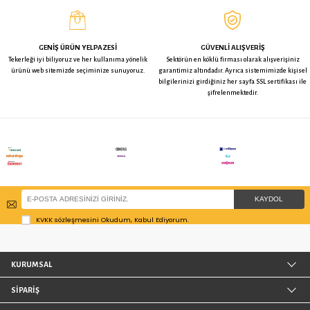
BU ÜRÜNE BAKAN BUNLARA DA BAKTI
Zet Çiftli Delikli Döner Tekerlek -
Kama Delikli TPE Döner Teke
50 mm Çap
50 mm Çap
169,17 TL
145,39 TL
Kama Teker
Bilyalı Tekerlek
Hareketli Tekerlek